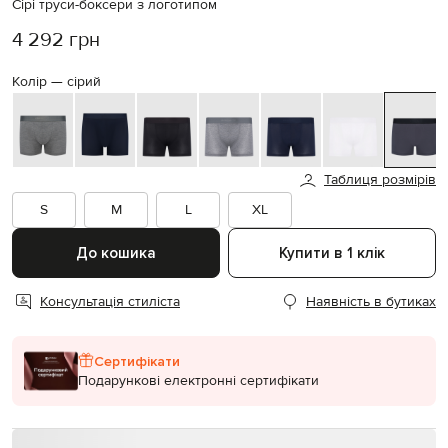
Сірі труси-боксери з логотипом
4 292 грн
Колір —
сірий
Таблиця розмірів
S
M
L
XL
До кошика
Купити в 1 клік
Консультація стиліста
Наявність в бутиках
Сертифікати
Подарункові електронні сертифікати