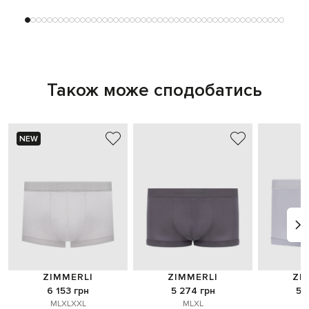
Також може сподобатись
NEW
ZIMMERLI
ZIMMERLI
ZI
6 153 грн
5 274 грн
5 
M
L
XL
XXL
M
L
XL