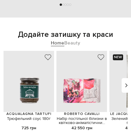
Додайте затишку та краси
Home
Beauty
NEW
ACQUALAGNA TARTUFI
ROBERTO CAVALLI
LE JACQU
Трюфельний соус 180г
Набір постільної білизни в
Зелений ф
квітково-анімалістичний
б
принт
725 грн
42 550 грн
4 