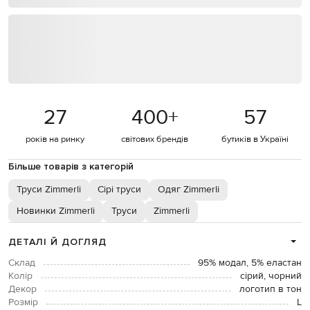
27
400
+
57
років на ринку
світових брендів
бутиків в Україні
Більше товарів з категорій
Труси Zimmerli
Сірі труси
Одяг Zimmerli
Новинки Zimmerli
Труси
Zimmerli
ДЕТАЛІ Й ДОГЛЯД
Склад
95% модал, 5% еластан
Колір
сірий, чорний
Декор
логотип в тон
Розмір
L