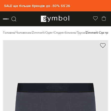
SALE ще більше брендів до -50% SS`26
Головна
Чоловікам
Zimmerli
Одяг
Спідня білизна
Труси
Zimmerli Сірі тр