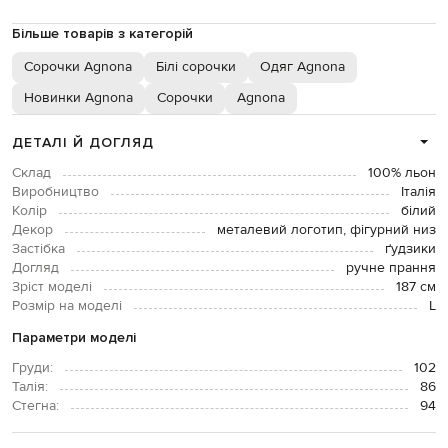
Більше товарів з категорій
Сорочки Agnona
Білі сорочки
Одяг Agnona
Новинки Agnona
Сорочки
Agnona
ДЕТАЛІ Й ДОГЛЯД
Склад
100% льон
Виробництво
Італія
Колір
білий
Декор
металевий логотип, фігурний низ
Застібка
ґудзики
Догляд
ручне прання
Зріст моделі
187 см
Розмір на моделі
L
Параметри моделі
Груди:
102
Талія:
86
Стегна:
94