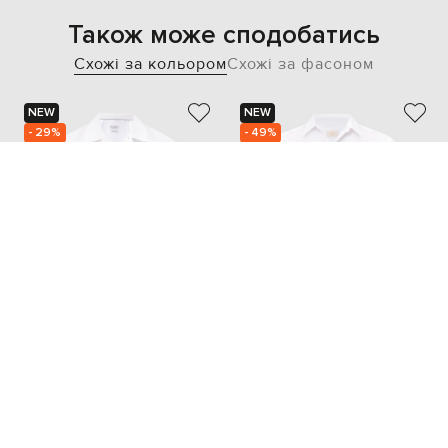
Також може сподобатись
Схожі за кольором
Схожі за фасоном
NEW
NEW
- 29%
- 49%
BRUNELLO CUCINELLI
CASTANGIA DAL 1850
49 168
17 993
34 433 грн
8 997 грн
M
XXL
M
L
XXXL