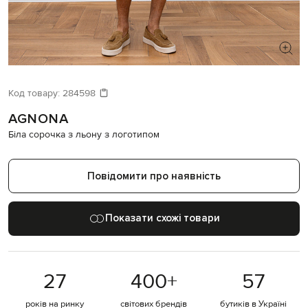
ШУКАЄТЕ НОВИЙ ОБРАЗ?
Давайте підберемо щось ще
Код товару:
284598
AGNONA
Схожі товари
Біла сорочка з льону з логотипом
Повідомити про наявність
Показати схожі товари
27
400
+
57
років на ринку
світових брендів
бутиків в Україні