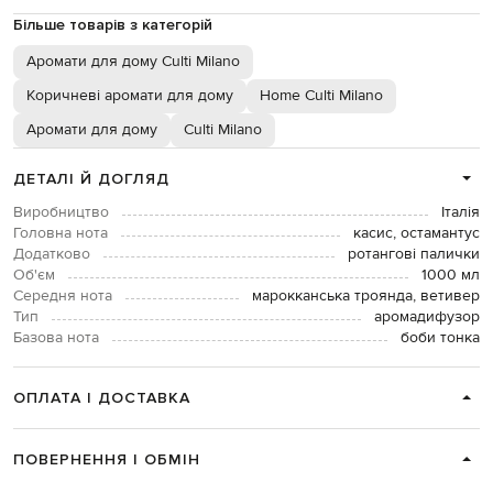
Більше товарів з категорій
Аромати для дому Culti Milano
Коричневі аромати для дому
Home Culti Milano
Аромати для дому
Culti Milano
ДЕТАЛІ Й ДОГЛЯД
Виробництво
Італія
Головна нота
касис, остамантус
Додатково
ротангові палички
Об'єм
1000 мл
Середня нота
марокканська троянда, ветивер
Тип
аромадифузор
Базова нота
боби тонка
ОПЛАТА І ДОСТАВКА
ПОВЕРНЕННЯ І ОБМІН