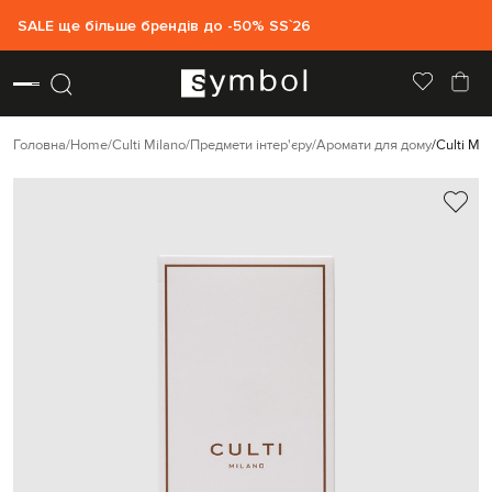
SALE ще більше брендів до -50% SS`26
Головна
Home
Culti Milano
Предмети інтер'єру
Аромати для дому
Culti Mi