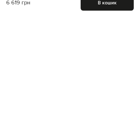
6 619 грн
В кошик
Приєднуйтесь до нас і отримайте доступ до
закритих розпродажів
Для неї
Для нього
Підписатися