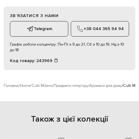
ЗВʼЯЗАТИСЯ З НАМИ
Telegram
+38 044 365 94 94
Графік роботи колцентру:
Пн-Пт з 9 до 21, Сб з 10 до 19, Нд з 10
до 18
Код товару:
243969
Головна
Home
Culti Milano
Предмети інтер'єру
Аромати для дому
Culti Mi
Також з цієї колекції