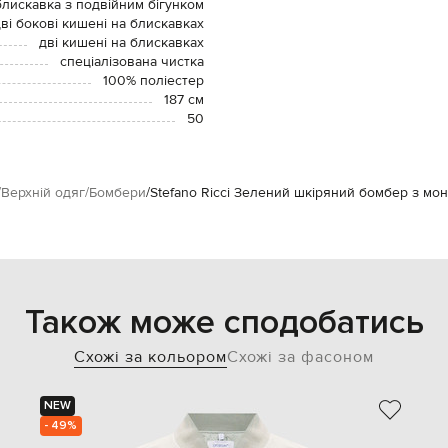
блискавка з подвійним бігунком
ві бокові кишені на блискавках
дві кишені на блискавках
спеціалізована чистка
100% поліестер
187 см
50
Верхній одяг
Бомбери
Stefano Ricci Зелений шкіряний бомбер з мо
Також може сподобатись
Схожі за кольором
Схожі за фасоном
NEW
- 49%