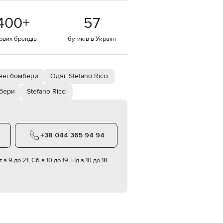
EUR
400
+
57
Denmark
€
тових брендів
бутиків в Україні
EUR
Estonia
€
EUR
ені бомбери
Одяг Stefano Ricci
Finland
€
бери
Stefano Ricci
EUR
France
€
EUR
+38 044 365 94 94
Germany
€
 з 9 до 21, Сб з 10 до 19, Нд з 10 до 18
EUR
Greece
€
EUR
Hungary
€
EUR