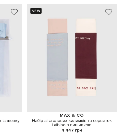
NEW
MAX & CO
в із шовку
Набір зі столових килимків та серветок
Суве
Lalbino з вишивкою
4 447 грн