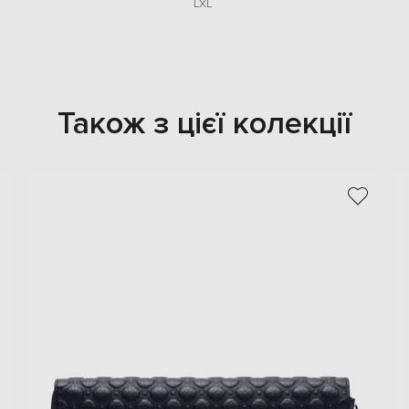
L
XL
Також з цієї колекції