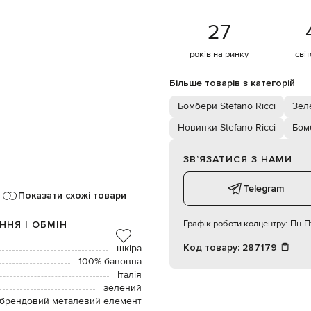
27
років на ринку
сві
Більше товарів з категорій
Бомбери Stefano Ricci
Зел
Новинки Stefano Ricci
Бом
ЗВʼЯЗАТИСЯ З НАМИ
Telegram
Показати схожі товари
Графік роботи колцентру:
Пн-Пт
ННЯ І ОБМІН
Код товару:
287179
шкіра
100% бавовна
Італія
зелений
 брендовий металевий елемент