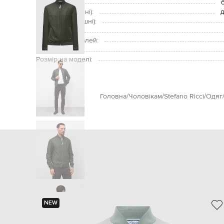
Застібка:
Кишені (зовнішні):
д
Кишені (внутрішні):
Догляд:
Підкладка деталей:
Зріст моделі:
Розмір на моделі:
Головна
Чоловікам
Stefano Ricci
Одяг
NEW