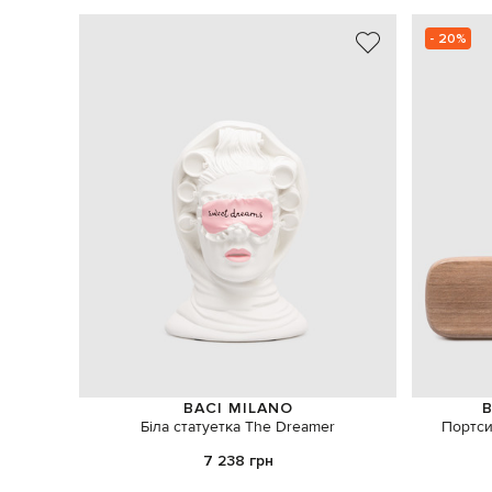
- 20%
BACI MILANO
B
Біла статуетка The Dreamer
Портси
7 238 грн