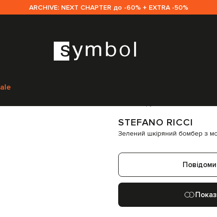
ARCHIVE: NEXT CHAPTER до -60% + EXTRA -50%
Верхній одяг
Бомбери
Stefano Ricci Зелений шкіряний бомбер з мо
ale
Код товару:
287179
STEFANO RICCI
Зелений шкіряний бомбер з м
Повідоми
Показ