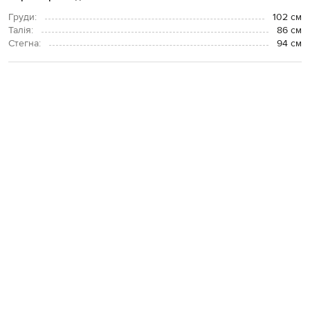
Груди:
102 см
Талія:
86 см
Стегна:
94 см
ОПЛАТА І ДОСТАВКА
ПОВЕРНЕННЯ І ОБМІН
ЗВʼЯЗАТИСЯ З НАМИ
Telegram
+38 044 365 94 94
Графік роботи колцентру:
Пн-Пт з 9 до 21, Сб з 10 до 19, Нд з 10
до 18
Код товару:
319605