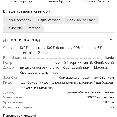
років на ринку
світових брендів
бутиків в Україні
Більше товарів з категорій
Чорні бомбери
Одяг Versace
Новинки Versace
Бомбери
Versace
ДЕТАЛІ Й ДОГЛЯД
Склад
100% поліамід / 100% бавовна / 90% бавовна, 6%
поліамід, 4% еластан
Виробництво
Італія
Колір
чорний / чорний, синій, білий, сірий
Декор
вишивка логотипа в тон, брендовий принт Medusa,
брендована фурнітура
Застібка
блискавка з подвійним бігунком
Кишені
дві бокові кишені з клапанами на кнопках / дві бокові
кишені на кнопках
Догляд
ручне або машинне прання
Утеплювач
100% поліестер
Зріст моделі
187 см
Розмір на моделі
50
Параметри моделі