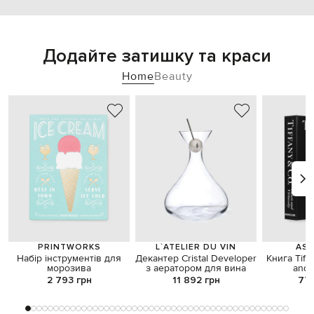
Додайте затишку та краси
Home
Beauty
PRINTWORKS
L`ATELIER DU VIN
ASS
Набір інструментів для
Декантер Cristal Developer
Книга Tiff
морозива
з аератором для вина
and 
2 793 грн
11 892 грн
77 