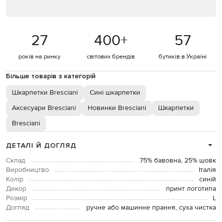
27
400
+
57
років на ринку
світових брендів
бутиків в Україні
Більше товарів з категорій
Шкарпетки Bresciani
Сині шкарпетки
Аксесуари Bresciani
Новинки Bresciani
Шкарпетки
Bresciani
ДЕТАЛІ Й ДОГЛЯД
Склад
75% бавовна, 25% шовк
Виробництво
Італія
Колір
синій
Декор
принт логотипа
Розмір
L
Догляд
ручне або машинне прання, суха чистка