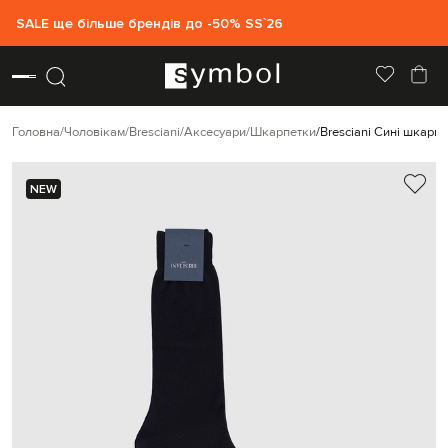
SALE ще більше брендів до -50% SS`26
Головна
Чоловікам
Bresciani
Аксесуари
Шкарпетки
Bresciani Сині шкарп
NEW