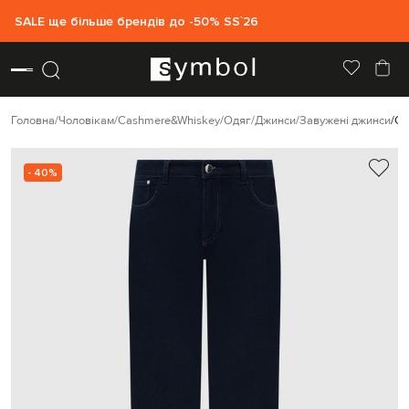
SALE ще більше брендів до -50% SS`26
Головна
Чоловікам
Cashmere&Whiskey
Одяг
Джинси
Завужені джинси
Ca
- 40%