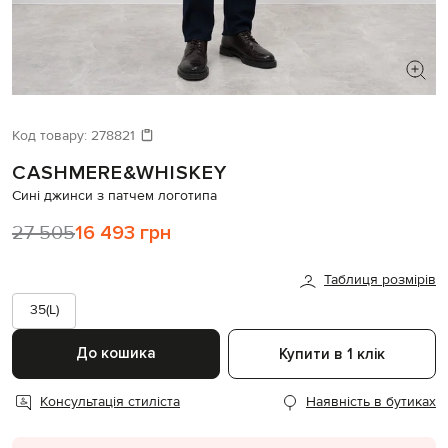
ШУКАЄТЕ НОВИЙ ОБРАЗ?
Давайте підберемо щось ще
Код товару:
278821
CASHMERE&WHISKEY
Схожі товари
Сині джинси з патчем логотипа
27 505
16 493 грн
Таблиця розмірів
35(L)
До кошика
Купити в 1 клік
Консультація стиліста
Наявність в бутиках