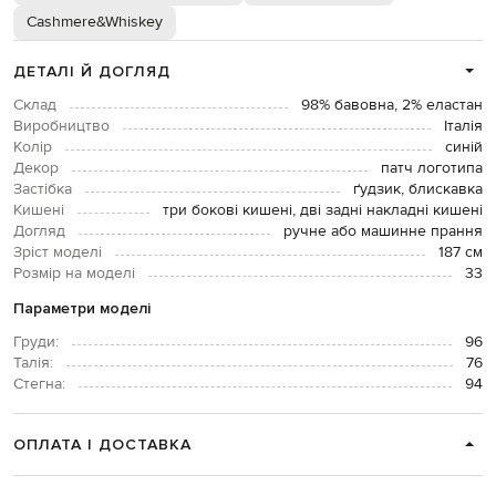
Cashmere&Whiskey
ДЕТАЛІ Й ДОГЛЯД
Склад
98% бавовна, 2% еластан
Виробництво
Італія
Колір
синій
Декор
патч логотипа
Застібка
ґудзик, блискавка
Кишені
три бокові кишені, дві задні накладні кишені
Догляд
ручне або машинне прання
Зріст моделі
187 см
Розмір на моделі
33
Параметри моделі
Груди:
96
Талія:
76
Стегна:
94
ОПЛАТА І ДОСТАВКА