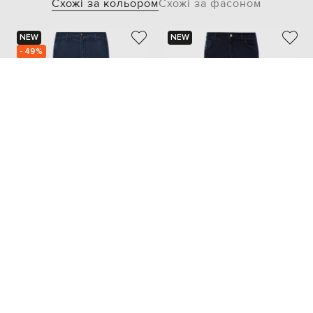
Схожі за кольором
Схожі за фасоном
NEW
NEW
- 49%
CASTANGIA DAL 1850
STEFANO RICCI
29 263
14 632 грн
76 000 грн
XL
XXL
XXXL
4XL
5XL
S
M