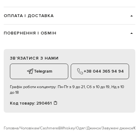
ОПЛАТА І ДОСТАВКА
ПОВЕРНЕННЯ І ОБМІН
ЗВʼЯЗАТИСЯ З НАМИ
Telegram
+38 044 365 94 94
Графік роботи колцентру:
Пн-Пт з 9 до 21, Сб з 10 до 19, Нд з 10
до 18
Код товару:
290461
Головна
Чоловікам
Cashmere&Whiskey
Одяг
Джинси
Завужені джинси
Ca