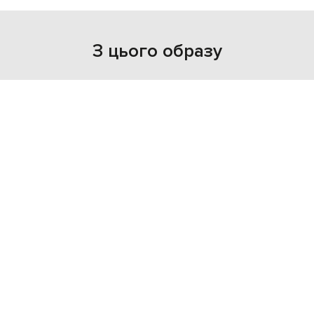
З цього образу
- 69%
CASHMERE&WHISKEY
47 979
14 425 грн
one size