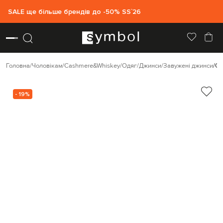
SALE ще більше брендів до -50% SS`26
Головна
Чоловікам
Cashmere&Whiskey
Одяг
Джинси
Завужені джинси
Ca
- 19%