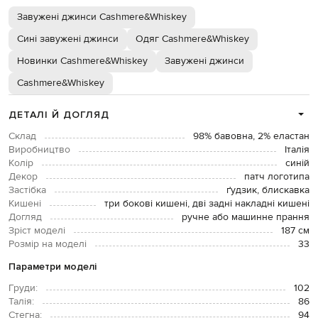
Завужені джинси Cashmere&Whiskey
Сині завужені джинси
Одяг Cashmere&Whiskey
Новинки Cashmere&Whiskey
Завужені джинси
Cashmere&Whiskey
ДЕТАЛІ Й ДОГЛЯД
Склад
98% бавовна, 2% еластан
Виробництво
Італія
Колір
синій
Декор
патч логотипа
Застібка
ґудзик, блискавка
Кишені
три бокові кишені, дві задні накладні кишені
Догляд
ручне або машинне прання
Зріст моделі
187 см
Розмір на моделі
33
Параметри моделі
Груди:
102
Талія:
86
Стегна:
94