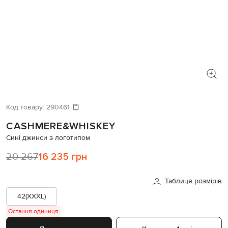
Код товару:
290461
CASHMERE&WHISKEY
Сині джинси з логотипом
20 267
16 235 грн
Таблиця розмірів
42(XXXL)
Остання одиниця