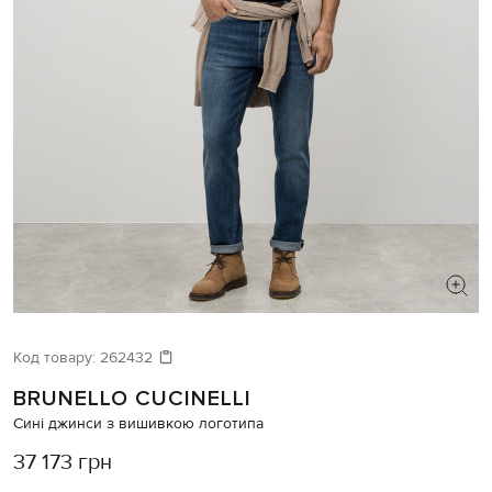
ШУКАЄТЕ НОВИЙ ОБРАЗ?
Давайте підберемо щось ще
Код товару:
262432
BRUNELLO CUCINELLI
Схожі товари
Сині джинси з вишивкою логотипа
37 173 грн