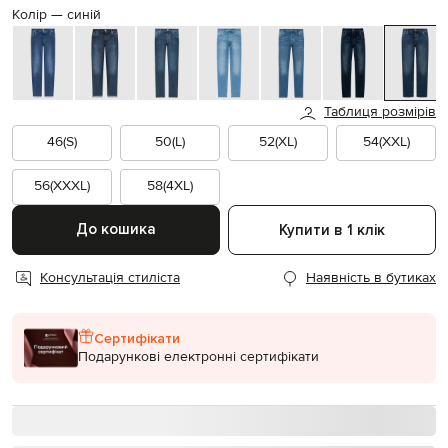
Колір —
синій
Таблиця розмірів
46(S)
50(L)
52(XL)
54(XXL)
56(XXXL)
58(4XL)
До кошика
Купити в 1 клік
Консультація стиліста
Наявність в бутиках
Сертифікати
Подарункові електронні сертифікати