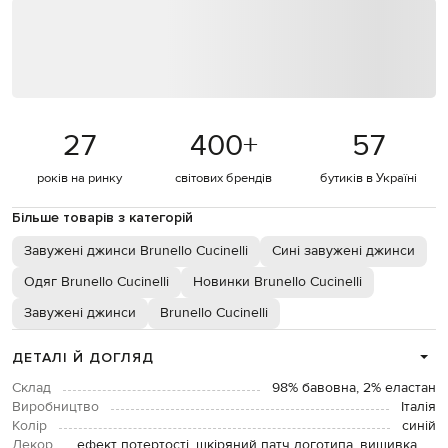
27
400
+
57
років на ринку
світових брендів
бутиків в Україні
Більше товарів з категорій
Завужені джинси Brunello Cucinelli
Сині завужені джинси
Одяг Brunello Cucinelli
Новинки Brunello Cucinelli
Завужені джинси
Brunello Cucinelli
ДЕТАЛІ Й ДОГЛЯД
Склад
98% бавовна, 2% еластан
Виробництво
Італія
Колір
синій
Декор
ефект потертості, шкіряний патч логотипа, вишивка