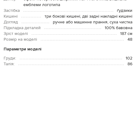
емблеми логотипа
Застібка
ґудзики
Кишені
три бокові кишені, дві задні накладні кишені
Догляд
ручне або машинне прання, суха чистка
Підкладка деталей
100% бавовна
Зріст моделі
187 см
Розмір на моделі
48
Параметри моделі
Груди:
102
Талія:
86
Стегна:
94
ОПЛАТА І ДОСТАВКА
ПОВЕРНЕННЯ І ОБМІН
ЗВʼЯЗАТИСЯ З НАМИ