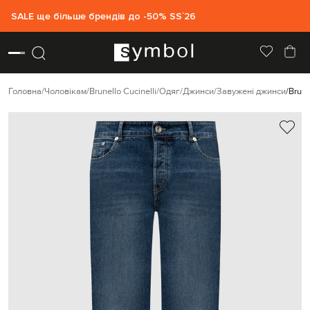
SALE ще більше брендів до -50% SS`26
Головна
Чоловікам
Brunello Cucinelli
Одяг
Джинси
Завужені джинси
Brune