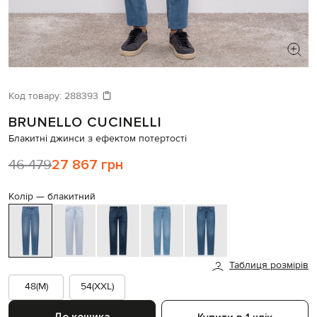
ШУКАЄТЕ НОВИЙ ОБРАЗ?
Давайте підберемо щось ще
Код товару:
288393
BRUNELLO CUCINELLI
Схожі товари
Блакитні джинси з ефектом потертості
46 479
27 867 грн
Колір —
блакитний
Таблиця розмірів
48(M)
54(XXL)