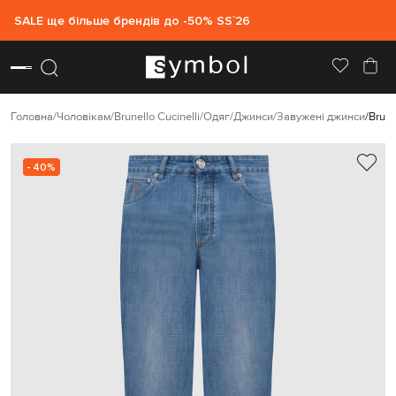
SALE ще більше брендів до -50% SS`26
Головна
Чоловікам
Brunello Cucinelli
Одяг
Джинси
Завужені джинси
Brune
- 40%