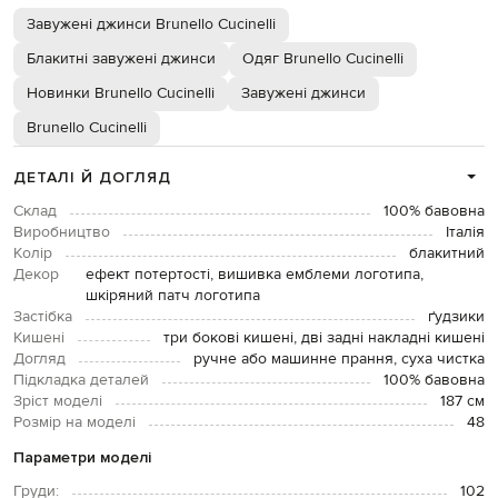
Завужені джинси Brunello Cucinelli
Блакитні завужені джинси
Одяг Brunello Cucinelli
Новинки Brunello Cucinelli
Завужені джинси
Brunello Cucinelli
ДЕТАЛІ Й ДОГЛЯД
Склад
100% бавовна
Виробництво
Італія
Колір
блакитний
Декор
ефект потертості, вишивка емблеми логотипа,
шкіряний патч логотипа
Застібка
ґудзики
Кишені
три бокові кишені, дві задні накладні кишені
Догляд
ручне або машинне прання, суха чистка
Підкладка деталей
100% бавовна
Зріст моделі
187 см
Розмір на моделі
48
Параметри моделі
Груди:
102