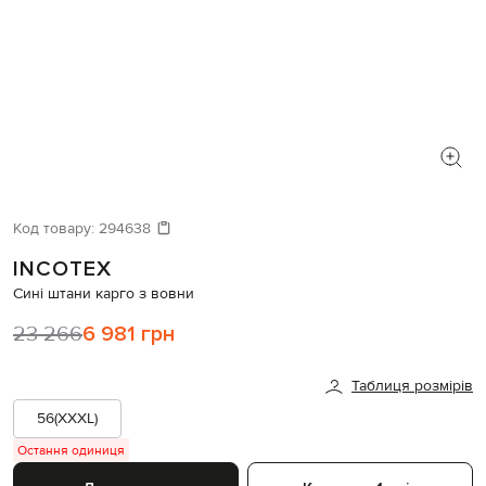
Код товару:
294638
INCOTEX
Сині штани карго з вовни
23 266
6 981 грн
Таблиця розмірів
56(XXXL)
Остання одиниця