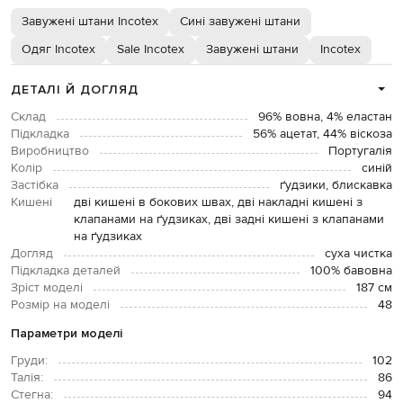
Завужені штани Incotex
Сині завужені штани
Одяг Incotex
Sale Incotex
Завужені штани
Incotex
ДЕТАЛІ Й ДОГЛЯД
Склад
96% вовна, 4% еластан
Підкладка
56% ацетат, 44% віскоза
Виробництво
Португалія
Колір
синій
Застібка
ґудзики, блискавка
Кишені
дві кишені в бокових швах, дві накладні кишені з
клапанами на ґудзиках, дві задні кишені з клапанами
на ґудзиках
Догляд
суха чистка
Підкладка деталей
100% бавовна
Зріст моделі
187 см
Розмір на моделі
48
Параметри моделі
Груди:
102
Талія:
86
Стегна:
94