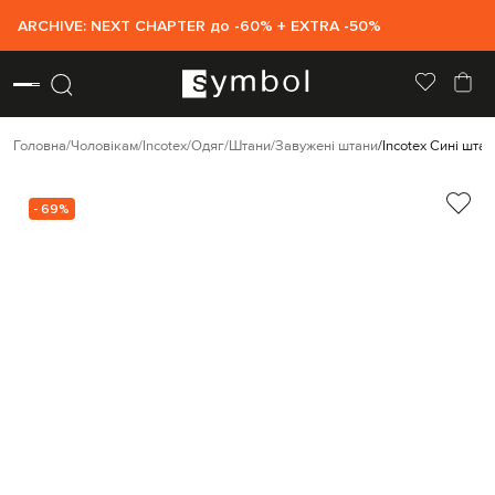
ARCHIVE: NEXT CHAPTER до -60% + EXTRA -50%
Головна
Чоловікам
Incotex
Одяг
Штани
Завужені штани
Incotex Сині шта
- 69%