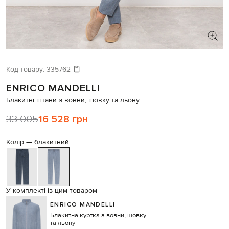
ШУКАЄТЕ НОВИЙ ОБРАЗ?
Давайте підберемо щось ще
Код товару:
335762
ENRICO MANDELLI
Схожі товари
Блакитні штани з вовни, шовку та льону
33 005
16 528 грн
Колір —
блакитний
У комплекті із цим товаром
ENRICO MANDELLI
Блакитна куртка з вовни, шовку
та льону