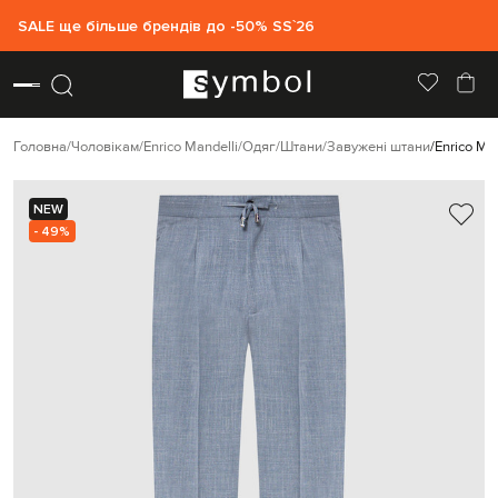
SALE ще більше брендів до -50% SS`26
Головна
Чоловікам
Enrico Mandelli
Одяг
Штани
Завужені штани
Enrico Ma
NEW
- 49%