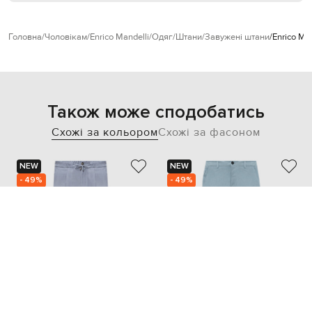
Головна
Чоловікам
Enrico Mandelli
Одяг
Штани
Завужені штани
Enrico Ma
Також може сподобатись
Схожі за кольором
Схожі за фасоном
NEW
NEW
- 49%
- 49%