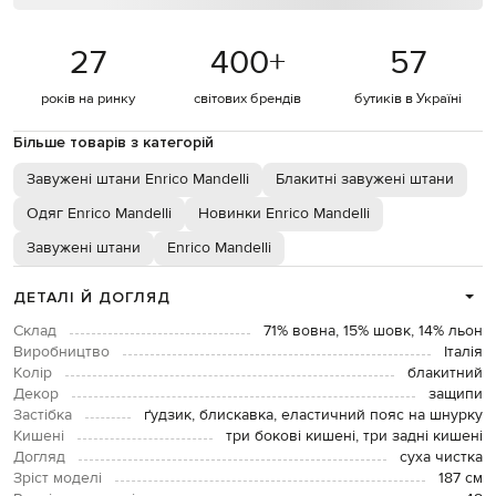
27
400
+
57
років на ринку
світових брендів
бутиків в Україні
Більше товарів з категорій
Завужені штани Enrico Mandelli
Блакитні завужені штани
Одяг Enrico Mandelli
Новинки Enrico Mandelli
Завужені штани
Enrico Mandelli
ДЕТАЛІ Й ДОГЛЯД
Склад
71% вовна, 15% шовк, 14% льон
Виробництво
Італія
Колір
блакитний
Декор
защипи
Застібка
ґудзик, блискавка, еластичний пояс на шнурку
Кишені
три бокові кишені, три задні кишені
Догляд
суха чистка
Зріст моделі
187 см