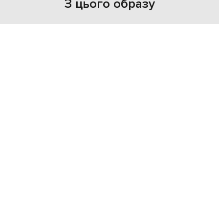
З цього образу
- 40%
CASHMERE&WHISKEY
20 764
12 449 грн
XL