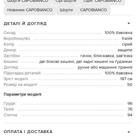
Шорти CAPOBIANCO
Сірі шорти
Одяг CAPOBIANCO
Новинки CAPOBIANCO
Шорти
CAPOBIANCO
ДЕТАЛІ Й ДОГЛЯД
Склад
100% бавовна
Виробництво
Італія
Колір
сірий
Декор
защипи
Застібка
гачок, блискавка, зав'язка
Кишені
дві бокові кишені, дві задні кишені на ґудзиках
Догляд
ручне або машинне прання
Підкладка деталей
100% бавовна
Зріст моделі
187 см
Розмір на моделі
50
Параметри моделі
Груди:
96
Талія:
76
Стегна:
94
ОПЛАТА І ДОСТАВКА