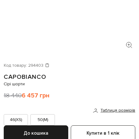
Код товару:
294403
CAPOBIANCO
Сірі шорти
18 440
6 457 грн
Таблиця розмірів
46(XS)
50(M)
До кошика
Купити в 1 клік