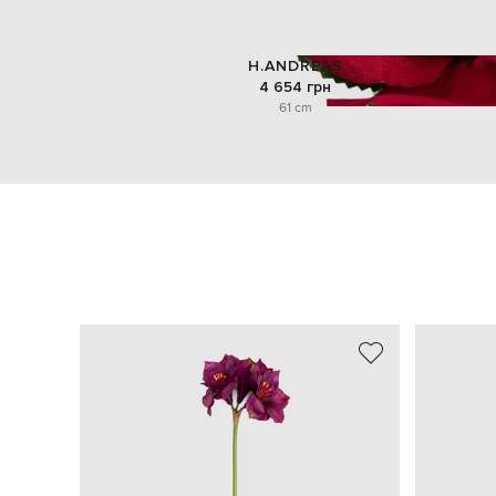
H.ANDREAS
4 654 грн
61 cm