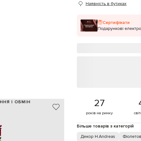
Наявність в бутиках
Сертифікати
Подарункові електро
27
ННЯ І ОБМІН
пластик / латекс
років на ринку
сві
фіолетовий, зелений
75х13 см
Більше товарів з категорій
спеціалізована чистка
Декор H.Andreas
Фіолето