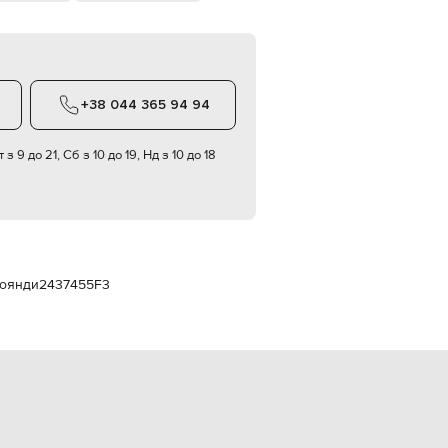
Italy
€
EUR
Latvia
€
+38 044 365 94 94
EUR
Lithuania
€
 з 9 до 21, Сб з 10 до 19, Нд з 10 до 18
EUR
Luxembourg
€
EUR
Netherlands
€
роянди
2437455F3
PLN
Poland
zł
EUR
Portugal
€
EUR
Romania
€