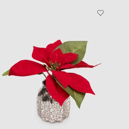
EUR
Slovakia
€
EUR
Slovenia
€
EUR
Spain
€
EUR
Sweden
€
UAH
Ukraine
₴
EUR
Other
€