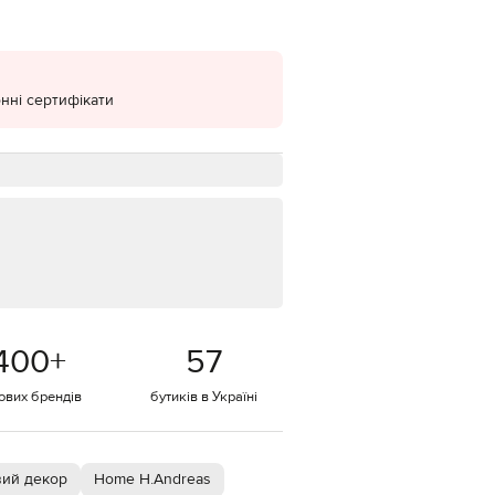
EUR
Denmark
€
нні сертифікати
EUR
Estonia
€
EUR
Finland
€
EUR
France
€
EUR
Germany
€
400
+
57
EUR
Greece
€
тових брендів
бутиків в Україні
EUR
Hungary
€
вий декор
Home H.Andreas
EUR