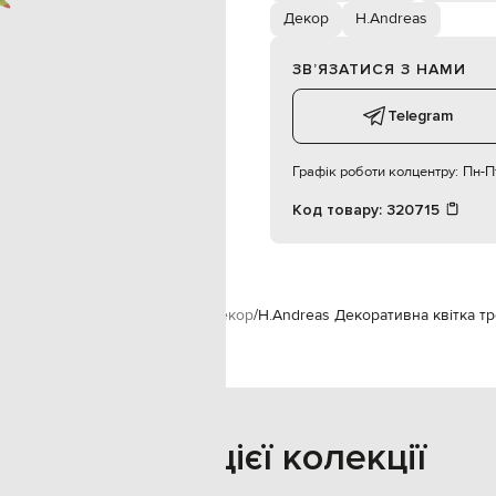
Декор
H.Andreas
ЗВʼЯЗАТИСЯ З НАМИ
Telegram
Графік роботи колцентру:
Пн-Пт
Код товару:
320715
.Andreas
Предмети інтер'єру
Декор
H.Andreas Декоративна квітка т
Також з цієї колекції