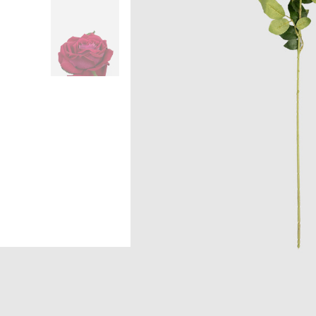
Головна
Home
H