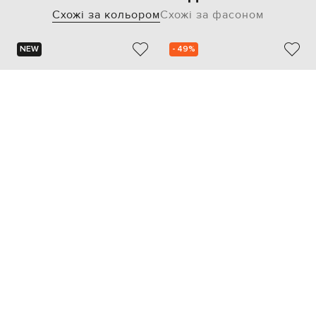
Схожі за кольором
Схожі за фасоном
NEW
- 49%
BABE PAY PLS
MOORER
33 451
13 546 грн
16 752 грн
36
37
38
39
40
36
39.5