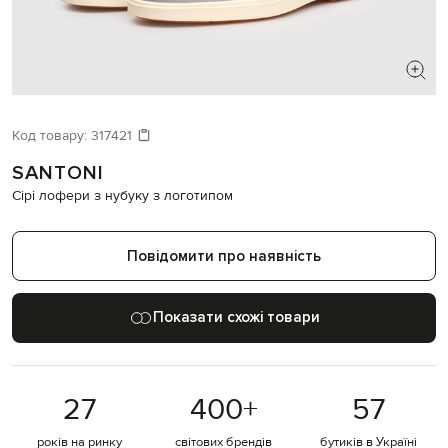
ШУКАЄТЕ НОВИЙ ОБРАЗ?
Давайте підберемо щось ще
Код товару:
317421
SANTONI
Схожі товари
Сірі лофери з нубуку з логотипом
Повідомити про наявність
Показати схожі товари
27
400
+
57
років на ринку
світових брендів
бутиків в Україні