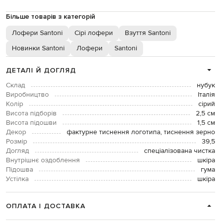
Більше товарів з категорій
Лофери Santoni
Сірі лофери
Взуття Santoni
Новинки Santoni
Лофери
Santoni
ДЕТАЛІ Й ДОГЛЯД
Склад
нубук
Виробництво
Італія
Колір
сірий
Висота підборів
2,5 см
Висота підошви
1,5 см
Декор
фактурне тиснення логотипа, тиснення зерно
Розмір
39,5
Догляд
спеціалізована чистка
Внутрішнє оздоблення
шкіра
Підошва
гума
Устілка
шкіра
ОПЛАТА І ДОСТАВКА