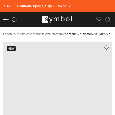
SALE ще більше брендів до -50% SS`26
Головна
Жінкам
Santoni
Взуття
Лофери
Santoni Сірі лофери з нубуку з л
NEW