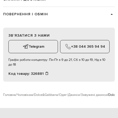
ПОВЕРНЕННЯ І ОБМІН
ЗВʼЯЗАТИСЯ З НАМИ
Telegram
+38 044 365 94 94
Графік роботи колцентру:
Пн-Пт з 9 до 21, Сб з 10 до 19, Нд з 10
до 18
Код товару:
326881
Головна
Чоловікам
Dolce&Gabbana
Одяг
Джинси
Завужені джинси
Dolce