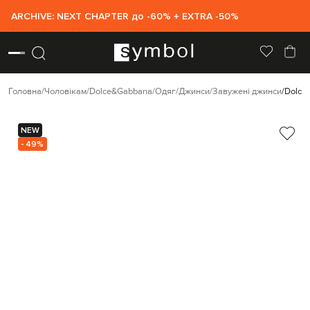
ARCHIVE: NEXT CHAPTER до -60% + EXTRA -50%
Головна
Чоловікам
Dolce&Gabbana
Одяг
Джинси
Завужені джинси
Dolce
NEW
- 49%