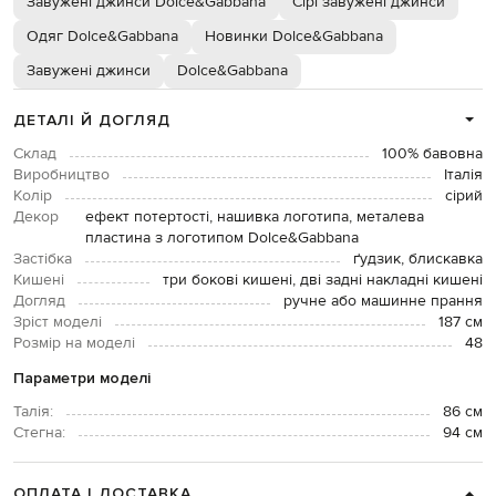
Завужені джинси Dolce&Gabbana
Сірі завужені джинси
Одяг Dolce&Gabbana
Новинки Dolce&Gabbana
Завужені джинси
Dolce&Gabbana
ДЕТАЛІ Й ДОГЛЯД
Склад
100% бавовна
Виробництво
Італія
Колір
сірий
Декор
ефект потертості, нашивка логотипа, металева
пластина з логотипом Dolce&Gabbana
Застібка
ґудзик, блискавка
Кишені
три бокові кишені, дві задні накладні кишені
Догляд
ручне або машинне прання
Зріст моделі
187 см
Розмір на моделі
48
Параметри моделі
Талія:
86 см
Стегна:
94 см
ОПЛАТА І ДОСТАВКА