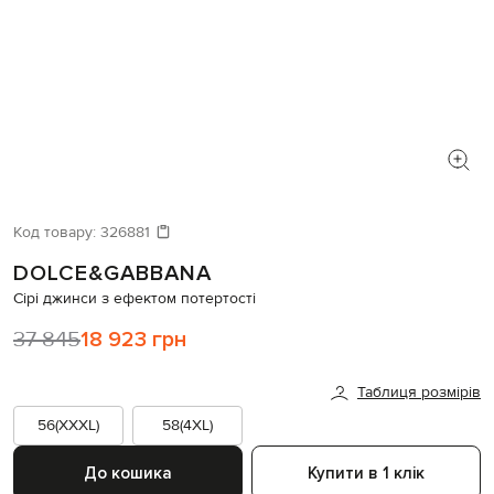
Код товару:
326881
DOLCE&GABBANA
Сірі джинси з ефектом потертості
37 845
18 923 грн
Таблиця розмірів
56(XXXL)
58(4XL)
До кошика
Купити в 1 клік