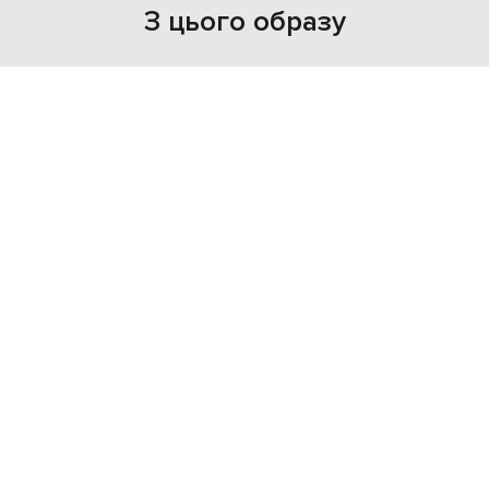
З цього образу
NEW
- 49%
DOLCE&GABBANA
72 743
36 398 грн
L
XL