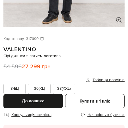
ШУКАЄТЕ НОВИЙ ОБРАЗ?
Давайте підберемо щось ще
Код товару:
317699
VALENTINO
Схожі товари
Сірі джинси з патчем логотипа
54 596
27 299 грн
Таблиця розмірів
34(L)
36(XL)
38(XXL)
До кошика
Купити в 1 клік
Консультація стиліста
Наявність в бутиках