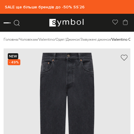
SALE ще більше брендів до -50% SS`26
Головна
Чоловікам
Valentino
Одяг
Джинси
Завужені джинси
Valentino Сі
NEW
- 49%