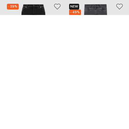
- 39%
NEW
- 49%
DORIANI CASHMERE
CANALI
15 046
18 458
9 049 грн
9 255 грн
L
XL
XXL
M
L
XXL
XXXL
Також з цієї колекції