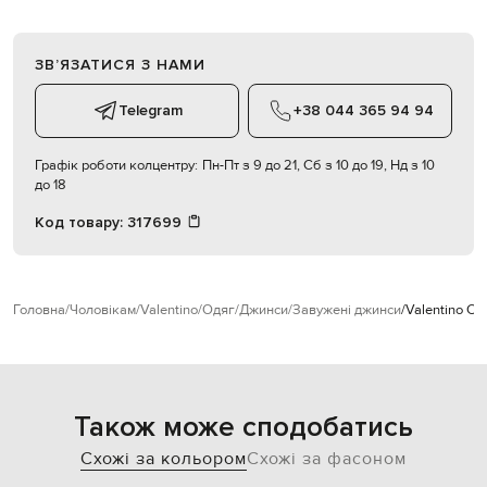
ЗВʼЯЗАТИСЯ З НАМИ
Telegram
+38 044 365 94 94
Графік роботи колцентру:
Пн-Пт з 9 до 21, Сб з 10 до 19, Нд з 10
до 18
Код товару:
317699
Головна
Чоловікам
Valentino
Одяг
Джинси
Завужені джинси
Valentino Сі
Також може сподобатись
Схожі за кольором
Схожі за фасоном