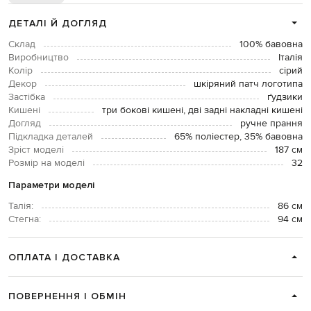
ДЕТАЛІ Й ДОГЛЯД
Склад
100% бавовна
Виробництво
Італія
Колір
сірий
Декор
шкіряний патч логотипа
Застібка
ґудзики
Кишені
три бокові кишені, дві задні накладні кишені
Догляд
ручне прання
Підкладка деталей
65% поліестер, 35% бавовна
Зріст моделі
187 см
Розмір на моделі
32
Параметри моделі
Талія:
86 см
Стегна:
94 см
ОПЛАТА І ДОСТАВКА
ПОВЕРНЕННЯ І ОБМІН