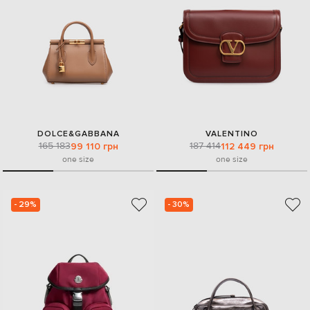
DOLCE&GABBANA
VALENTINO
165 183
187 414
99 110 грн
112 449 грн
one size
one size
- 29%
- 30%