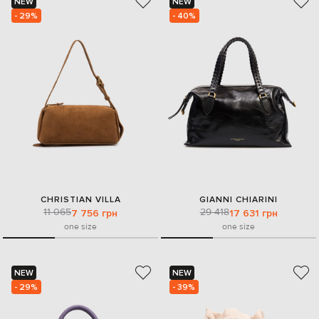
NEW
NEW
- 29%
- 40%
CHRISTIAN VILLA
GIANNI CHIARINI
11 065
29 418
7 756 грн
17 631 грн
one size
one size
NEW
NEW
- 29%
- 39%