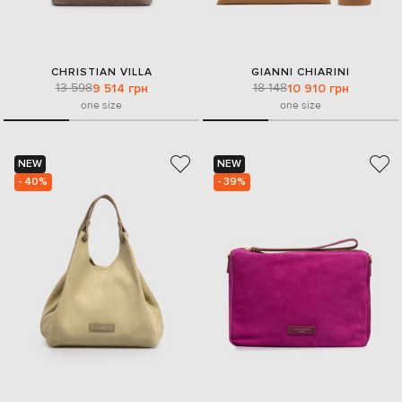
CHRISTIAN VILLA
GIANNI CHIARINI
13 598
18 148
9 514 грн
10 910 грн
one size
one size
NEW
NEW
- 40%
- 39%