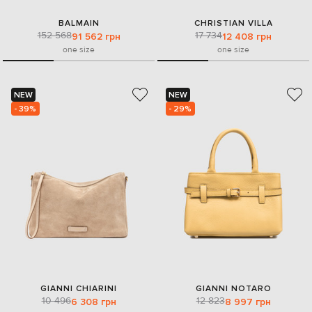
BALMAIN
CHRISTIAN VILLA
152 568
17 734
91 562 грн
12 408 грн
one size
one size
NEW
NEW
- 39%
- 29%
GIANNI CHIARINI
GIANNI NOTARO
10 496
12 823
6 308 грн
8 997 грн