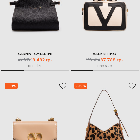
GIANNI CHIARINI
VALENTINO
27 816
146 312
19 492 грн
87 788 грн
one size
one size
- 39%
- 29%