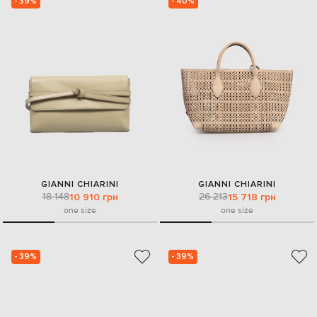
- 39%
- 40%
GIANNI CHIARINI
GIANNI CHIARINI
18 148
26 213
10 910 грн
15 718 грн
one size
one size
- 39%
- 39%