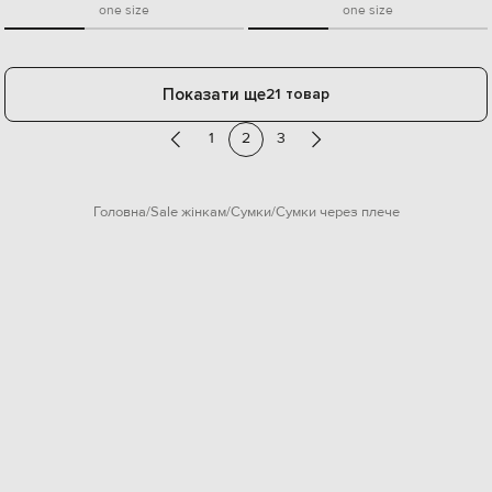
one size
one size
Показати ще
21 товар
1
2
3
Головна
Sale жінкам
Сумки
Сумки через плече