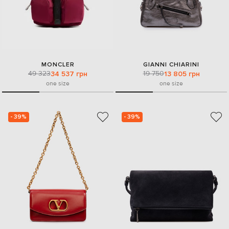
MONCLER
GIANNI CHIARINI
49 323
19 750
34 537 грн
13 805 грн
one size
one size
- 39%
- 39%