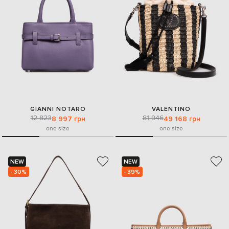
GIANNI NOTARO
VALENTINO
12 823
81 946
8 997 грн
49 168 грн
one size
one size
NEW
NEW
- 30%
- 39%