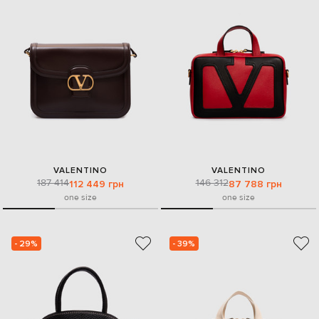
VALENTINO
VALENTINO
187 414
146 312
112 449 грн
87 788 грн
one size
one size
- 29%
- 39%