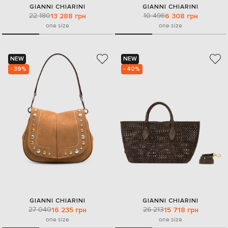
GIANNI CHIARINI
GIANNI CHIARINI
22 180
10 496
13 288 грн
6 308 грн
one size
one size
NEW
NEW
- 39%
- 40%
GIANNI CHIARINI
GIANNI CHIARINI
27 040
26 213
16 235 грн
15 718 грн
one size
one size