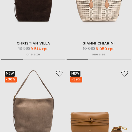
CHRISTIAN VILLA
GIANNI CHIARINI
13 598
10 083
9 514 грн
6 050 грн
one size
one size
NEW
NEW
- 30%
- 39%