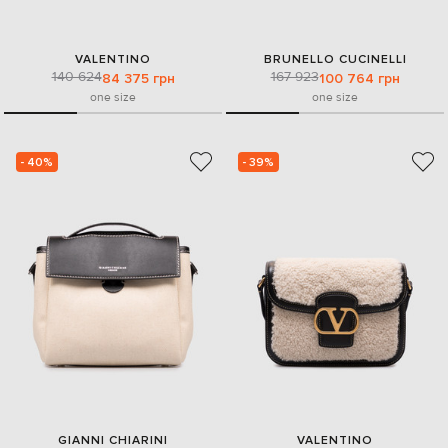
VALENTINO
BRUNELLO CUCINELLI
140 624
167 923
84 375 грн
100 764 грн
one size
one size
- 40%
- 39%
GIANNI CHIARINI
VALENTINO