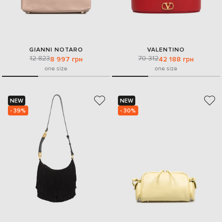
GIANNI NOTARO
VALENTINO
12 823
70 312
8 997 грн
42 188 грн
one size
one size
NEW
NEW
- 39%
- 30%