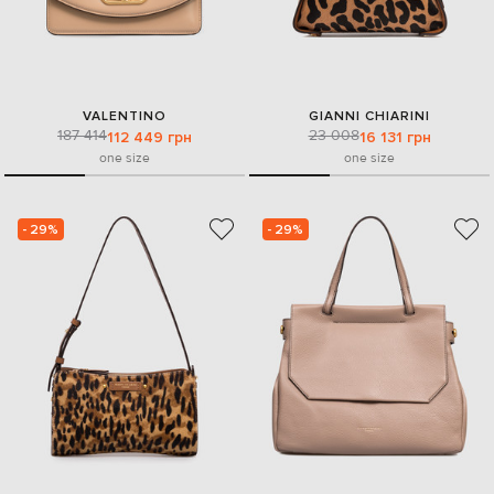
VALENTINO
GIANNI CHIARINI
187 414
23 008
112 449 грн
16 131 грн
one size
one size
- 29%
- 29%