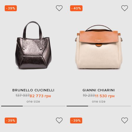
- 39%
- 40%
BRUNELLO CUCINELLI
GIANNI CHIARINI
137 937
19 233
82 773 грн
11 530 грн
one size
one size
- 39%
- 39%