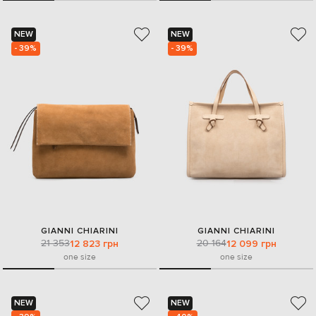
NEW
NEW
- 39%
- 39%
GIANNI CHIARINI
GIANNI CHIARINI
21 353
20 164
12 823 грн
12 099 грн
one size
one size
NEW
NEW