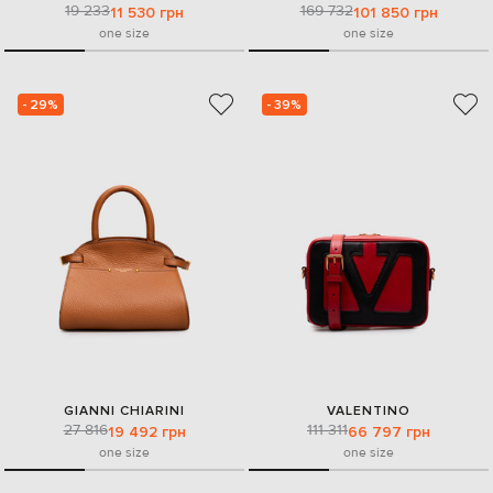
19 233
169 732
11 530 грн
101 850 грн
one size
one size
- 29%
- 39%
GIANNI CHIARINI
VALENTINO
27 816
111 311
19 492 грн
66 797 грн
one size
one size