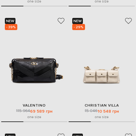
one size
one size
NEW
NEW
- 39%
- 29%
VALENTINO
CHRISTIAN VILLA
115 964
15 046
69 589 грн
10 548 грн
one size
one size