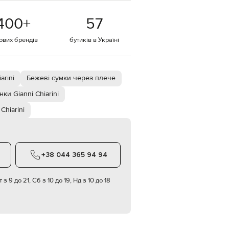
EUR
400
+
57
Denmark
€
тових брендів
бутиків в Україні
EUR
Estonia
€
EUR
arini
Бежеві сумки через плече
Finland
€
ки Gianni Chiarini
EUR
 Chiarini
France
€
EUR
Germany
€
+38 044 365 94 94
EUR
Greece
€
 з 9 до 21, Сб з 10 до 19, Нд з 10 до 18
EUR
Hungary
€
EUR