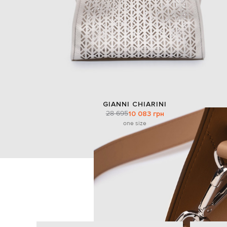
GIANNI CHIARINI
28 695
10 083 грн
one size