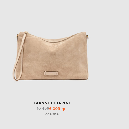
EUR
Slovakia
€
EUR
Slovenia
€
EUR
Spain
€
EUR
Sweden
€
UAH
Ukraine
₴
EUR
Other
€
GIANNI CHIARINI
10 496
6 308 грн
one size