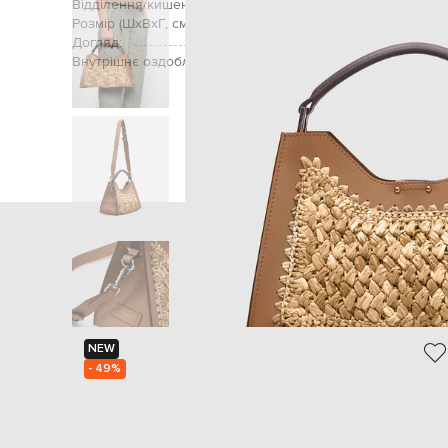
Відділення/кишені (внутрішні):
Розмір (ШхВхГ, см):
Догляд:
Внутрішнє оздоблення:
Головна
Жінкам
Gianni Chiarini
Сумки
С
NEW
- 49%