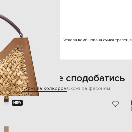
одне відділення
32х20х12 см
спеціалізована чистка
рафія / шкіра
умки через плече
Gianni Chiarini Бежева комбінована сумка-трапец
Також може сподобатись
Схожі за кольором
Схожі за фасоном
NEW