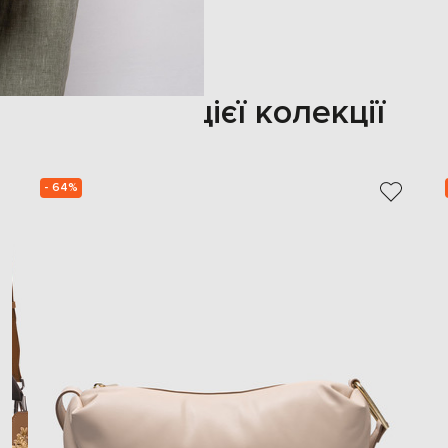
Також з цієї колекції
- 64%