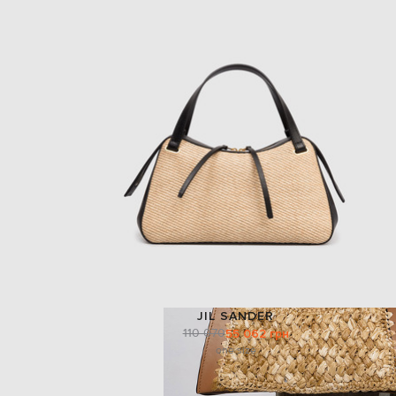
JIL SANDER
110 070
55 062 грн
one size