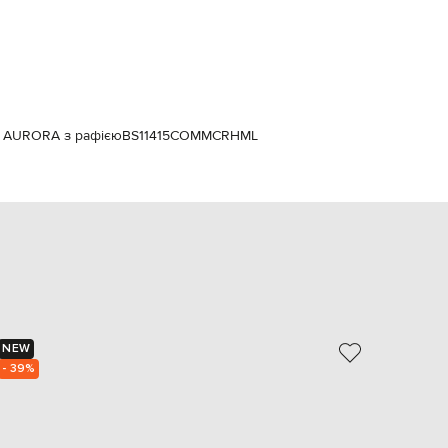
Italy
€
EUR
Latvia
€
EUR
Lithuania
ія AURORA з рафією
BS11415COMMCRHML
€
EUR
Luxembourg
€
EUR
Netherlands
€
PLN
Poland
zł
NEW
NEW
EUR
Portugal
- 39%
€
EUR
Romania
€