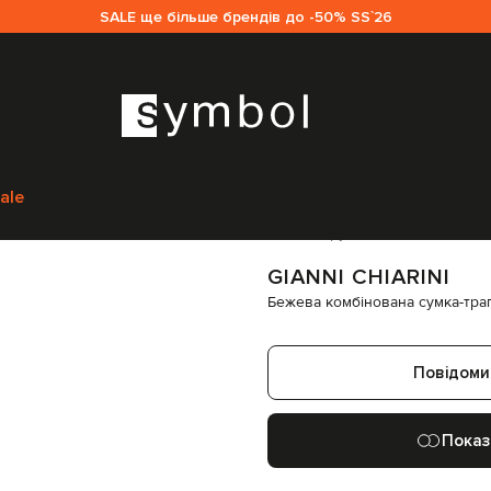
SALE ще більше брендів до -50% SS`26
умки через плече
Gianni Chiarini Бежева комбінована сумка-трапец
ale
Код товару:
295638
GIANNI CHIARINI
Бежева комбінована сумка-тр
Повідоми
Показ