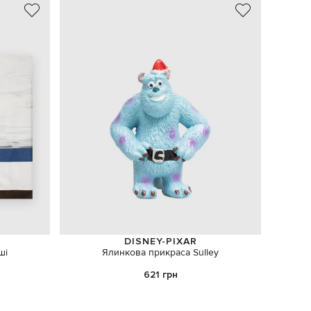
NEW
DISNEY-PIXAR
ші
Ялинкова прикраса Sulley
Мах
621 грн