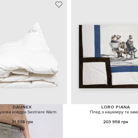
DAUNEX
LORO PIANA
пухова ковдра Sestriere Warm
Плед з кашеміру та зам
31 538 грн
203 958 грн