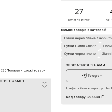
27
років на ринку
сві
Більше товарів з категорій
Сумки через плече Gianni Chi
Сумки Gianni Chiarini
Новин
Сумки через плече
Gianni
ЗВʼЯЗАТИСЯ З НАМИ
Показати схожі товари
Telegram
ННЯ І ОБМІН
Графік роботи колцентру:
Пн-Пт
рафія / шкіра
бежевий, коричневий
Код товару:
295638
плетіння, патч логотипа
2 см, знімна регульована ручка
магнітна кнопка