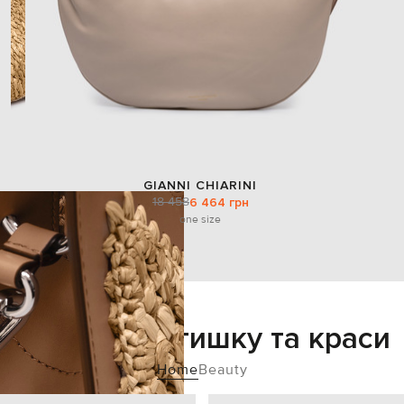
GIANNI CHIARINI
18 458
6 464 грн
one size
Додайте затишку та краси
Home
Beauty