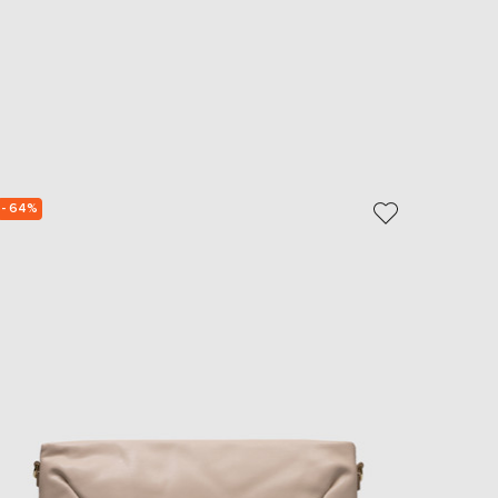
- 64%