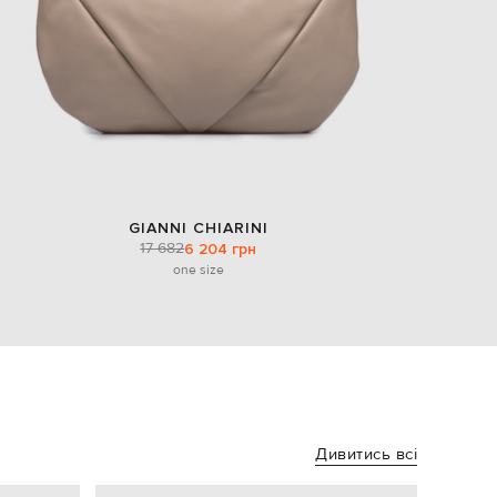
GIANNI CHIARINI
17 682
6 204 грн
one size
Дивитись всі