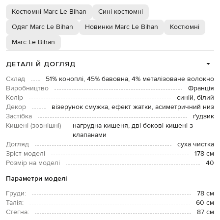
Костюмні Marc Le Bihan
Сині костюмні
Одяг Marc Le Bihan
Новинки Marc Le Bihan
Костюмні
Marc Le Bihan
ДЕТАЛІ Й ДОГЛЯД
Склад
51% коноплі, 45% бавовна, 4% металізоване волокно
Виробництво
Франція
Колір
синій, білий
Декор
візерунок смужка, ефект жатки, асиметричний низ
Застібка
ґудзик
Кишені (зовнішні)
нагрудна кишеня, дві бокові кишені з
клапанами
Догляд
суха чистка
Зріст моделі
178 см
Розмір на моделі
40
Параметри моделі
Груди:
78 см
Талія:
60 см
Стегна:
87 см