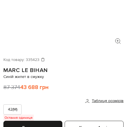
Код товару:
335423
MARC LE BIHAN
Синій жилет в смужку
87 374
43 688 грн
Таблиця розмірів
42(M)
Остання одиниця