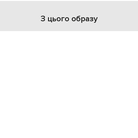
З цього образу
NEW
- 49%
MARC LE BIHAN
60 335
30 194 грн
XS
S