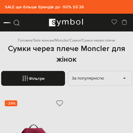
SALE ще більше брендів до -50% SS`26
Головна
Sale жінкам
Moncler
Сумки
Сумки через плече
Сумки через плече Moncler для
жінок
За популярністю
Фільтри
- 29%