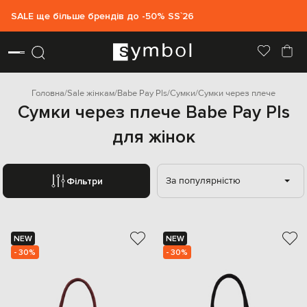
SALE ще більше брендів до -50% SS`26
Головна
Sale жінкам
Babe Pay Pls
Сумки
Сумки через плече
Сумки через плече Babe Pay Pls
для жінок
За популярністю
Фільтри
NEW
NEW
- 30%
- 30%