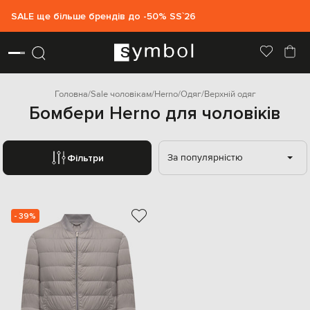
SALE ще більше брендів до -50% SS`26
Головна
Sale чоловікам
Herno
Одяг
Верхній одяг
Бомбери Herno для чоловіків
За популярністю
Фільтри
- 39%