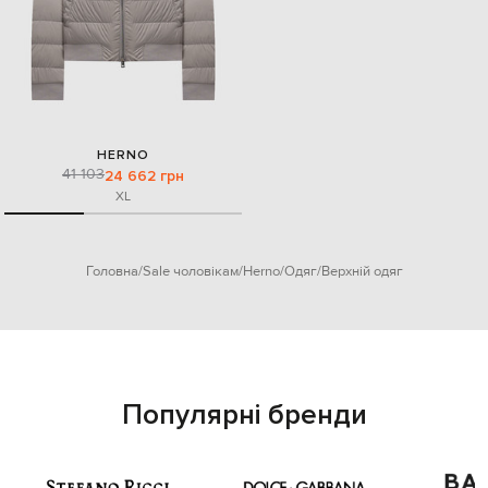
HERNO
41 103
24 662 грн
XL
Головна
Sale чоловікам
Herno
Одяг
Верхній одяг
Популярні бренди