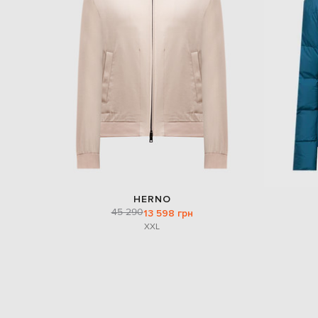
HERNO
45 290
13 598 грн
XXL