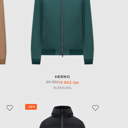
EUR
Denmark
€
EUR
Estonia
€
EUR
Finland
€
EUR
France
€
EUR
HERNO
Germany
39 552
19 802 грн
€
XL
XXXL
4XL
EUR
Greece
€
- 39%
EUR
Hungary
€
EUR