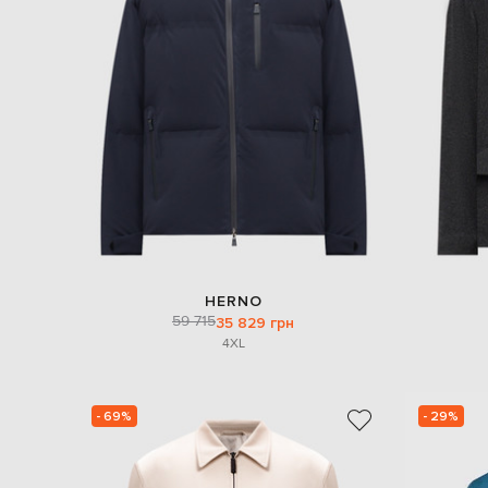
HERNO
59 715
35 829 грн
4XL
- 69%
- 29%