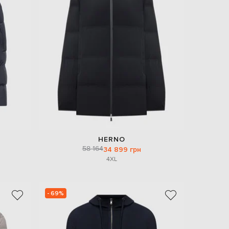
Italy
€
EUR
Latvia
€
EUR
Lithuania
€
EUR
Luxembourg
€
EUR
Netherlands
€
HERNO
58 164
PLN
34 899 грн
Poland
4XL
zł
EUR
Portugal
€
- 69%
EUR
Romania
€