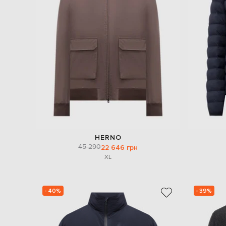
HERNO
45 290
22 646 грн
XL
- 40%
- 39%