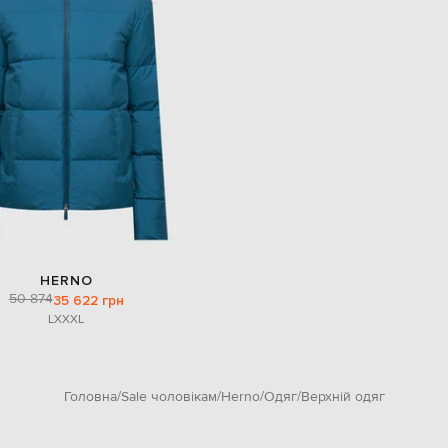
HERNO
50 874
35 622 грн
L
XXXL
Головна
Sale чоловікам
Herno
Одяг
Верхній одяг