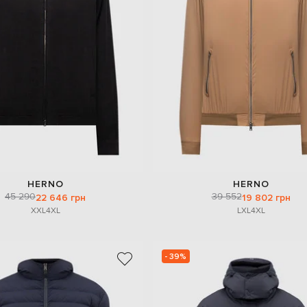
HERNO
HERNO
45 290
39 552
22 646 грн
19 802 грн
XXL
4XL
L
XL
4XL
- 39%