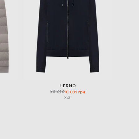
EUR
Slovakia
€
EUR
Slovenia
€
EUR
Spain
€
EUR
Sweden
€
UAH
Ukraine
HERNO
₴
33 348
10 031 грн
XXL
EUR
Other
€