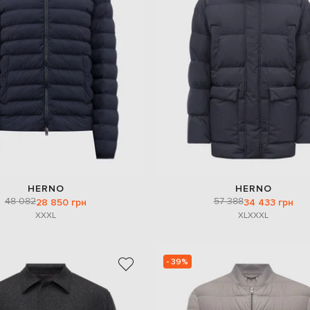
HERNO
HERNO
48 082
57 388
28 850 грн
34 433 грн
XXXL
XL
XXXL
- 39%