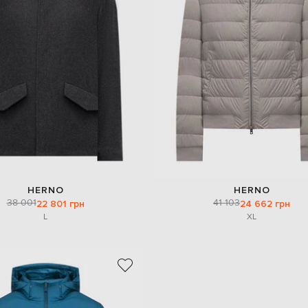
HERNO
HERNO
38 001
41 103
22 801 грн
24 662 грн
L
XL