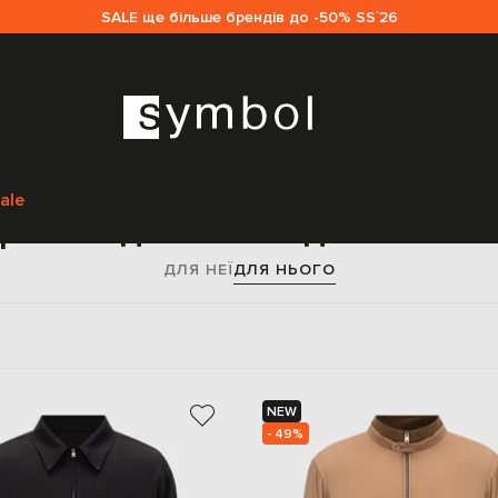
SALE ще більше брендів до -50% SS`26
Головна
Sale чоловікам
Herno
Одяг
Верхній одяг
ale
рхній одяг Herno для чолові
ДЛЯ НЕЇ
ДЛЯ НЬОГО
NEW
- 49%