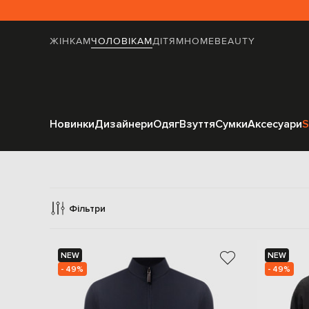
ЖІНКАМ
ЧОЛОВІКАМ
ДІТЯМ
HOME
BEAUTY
Новинки
Дизайнери
Одяг
Взуття
Сумки
Аксесуари
S
Ве
Фільтри
NEW
NEW
- 49%
- 49%