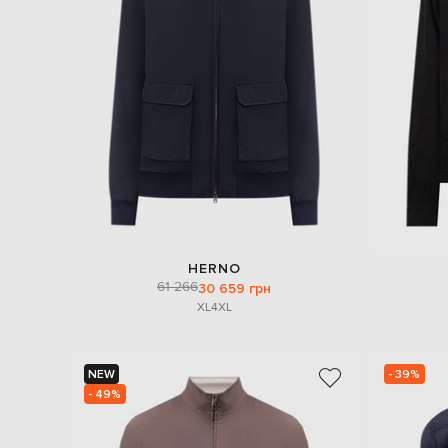
HERNO
61 266
30 659 грн
XL
4XL
NEW
- 39%
- 49%