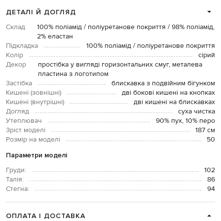
ДЕТАЛІ Й ДОГЛЯД
Склад
100% поліамід / поліуретанове покриття / 98% поліамід,
2% еластан
Підкладка
100% поліамід / поліуретанове покриття
Колір
сірий
Декор
простібка у вигляді горизонтальних смуг, металева
пластина з логотипом
Застібка
блискавка з подвійним бігунком
Кишені (зовнішні)
дві бокові кишені на кнопках
Кишені (внутрішні)
дві кишені на блискавках
Догляд
суха чистка
Утеплювач
90% пух, 10% перо
Зріст моделі
187 см
Розмір на моделі
50
Параметри моделі
Груди:
102
Талія:
86
Стегна:
94
ОПЛАТА І ДОСТАВКА