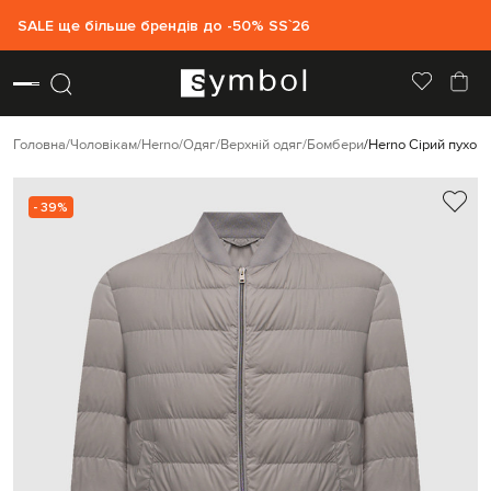
SALE ще більше брендів до -50% SS`26
Головна
Чоловікам
Herno
Одяг
Верхній одяг
Бомбери
Herno Сірий пухов
- 39%