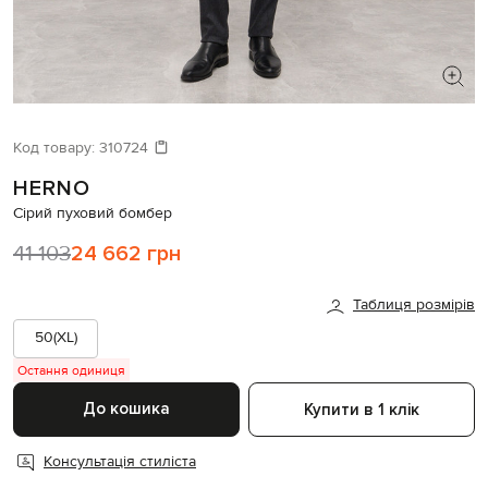
ШУКАЄТЕ НОВИЙ ОБРАЗ?
Давайте підберемо щось ще
Код товару:
310724
HERNO
Схожі товари
Сірий пуховий бомбер
41 103
24 662 грн
Таблиця розмірів
50(XL)
Остання одиниця
До кошика
Купити в 1 клік
Консультація стиліста