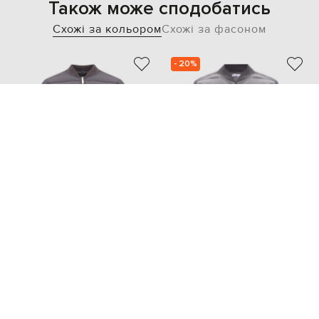
Також може сподобатись
Схожі за кольором
Схожі за фасоном
- 20%
BE FLORENCE
STONE ISLAND
60 232
32 572 грн
48 185 грн
XXXL
L