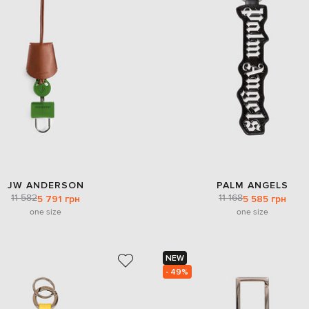
JW ANDERSON
PALM ANGELS
11 582
11 168
5 791 грн
5 585 грн
one size
one size
NEW
- 49%