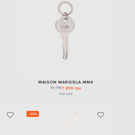
Italy
€
EUR
Latvia
€
EUR
Lithuania
€
EUR
Luxembourg
€
EUR
Netherlands
€
MAISON MARGIELA MM6
15 718
PLN
7 859 грн
Poland
one size
zł
EUR
Portugal
€
- 39%
EUR
Romania
€