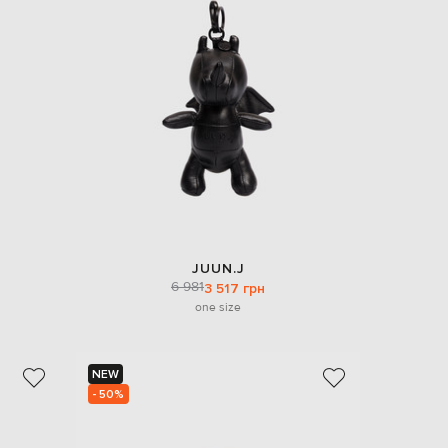
EUR
Denmark
€
EUR
Estonia
€
EUR
Finland
€
EUR
France
€
EUR
JUUN.J
Germany
6 981
3 517 грн
€
one size
EUR
Greece
€
NEW
EUR
- 50%
Hungary
€
EUR