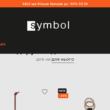
SALE ще більше брендів до -50% SS`26
Головна
Sale чоловікам
Аксесуари
Подарунки
ale
Подарунки для чоловіків
ДЛЯ НЕЇ
ДЛЯ НЬОГО
NEW
- 49%