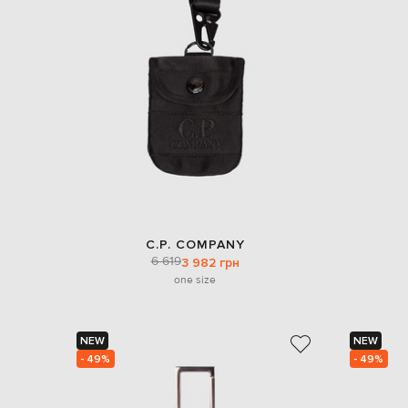
C.P. COMPANY
6 619
3 982 грн
one size
NEW
NEW
- 49%
- 49%