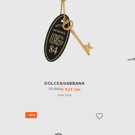
DOLCE&GABBANA
19 646
9 824 грн
one size
- 19%