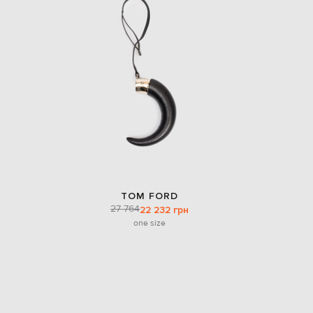
TOM FORD
27 764
22 232 грн
one size