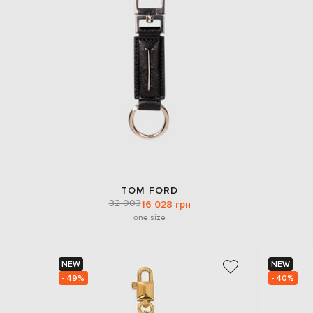
TOM FORD
32 003
16 028 грн
one size
NEW
NEW
- 49%
- 40%