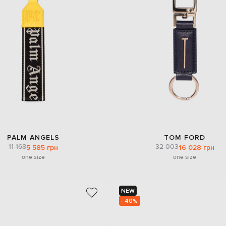
PALM ANGELS
TOM FORD
11 168
32 003
5 585 грн
16 028 грн
one size
one size
NEW
- 40%