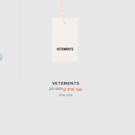
EUR
Slovakia
€
EUR
Slovenia
€
EUR
Spain
€
EUR
Sweden
€
UAH
Ukraine
VETEMENTS
₴
20 991
12 616 грн
one size
EUR
Other
€