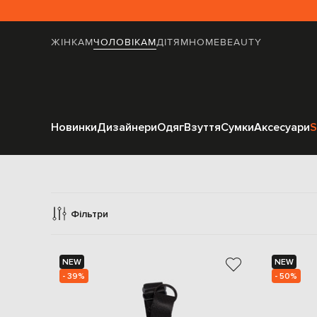
ЖІНКАМ
ЧОЛОВІКАМ
ДІТЯМ
HOME
BEAUTY
Новинки
Дизайнери
Одяг
Взуття
Сумки
Аксесуари
S
Фільтри
NEW
NEW
- 39%
- 50%