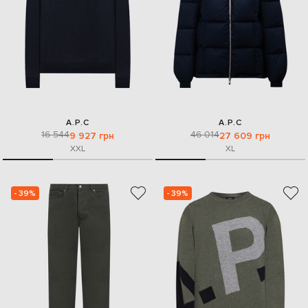
A.P.C
A.P.C
16 544
46 014
9 927 грн
27 609 грн
XXL
XL
- 39%
- 39%