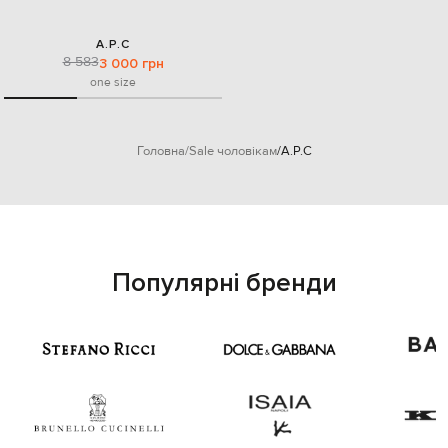
A.P.C
8 583
3 000 грн
one size
Головна
Sale чоловікам
A.P.C
Популярні бренди