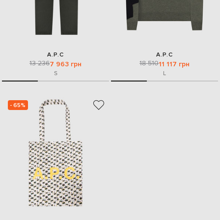
A.P.C
A.P.C
13 236
18 510
7 963 грн
11 117 грн
S
L
- 65%