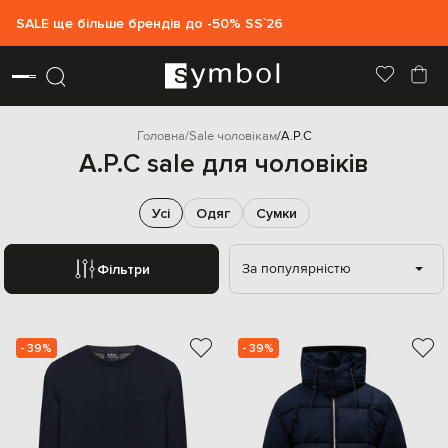
SALE ще більше брендів до -50% SS`26
Головна
Sale чоловікам
A.P.C
A.P.C sale для чоловіків
Усі
Одяг
Сумки
За популярністю
Фільтри
- 39%
- 39%