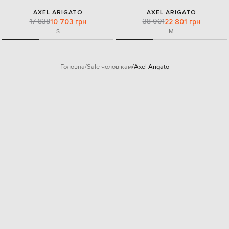
AXEL ARIGATO
AXEL ARIGATO
17 838
38 001
10 703 грн
22 801 грн
S
M
Головна
Sale чоловікам
Axel Arigato