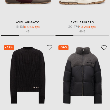
AXEL ARIGATO
AXEL ARIGATO
16 131
20 474
8 066 грн
10 238 грн
45
41
43
- 39%
- 39%