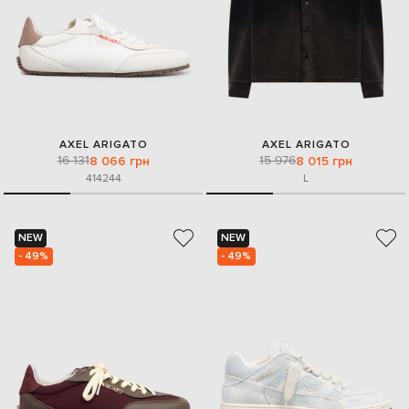
AXEL ARIGATO
AXEL ARIGATO
16 131
15 976
8 066 грн
8 015 грн
41
42
44
L
NEW
NEW
- 49%
- 49%