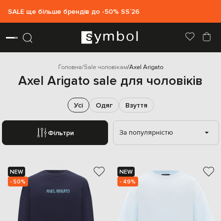
SALE ще більше брендів до -50% SS`26
Головна
Sale чоловікам
Axel Arigato
Axel Arigato sale для чоловіків
Усі
Одяг
Взуття
За популярністю
Фільтри
NEW
NEW
- 50%
- 49%