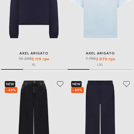
AXEL ARIGATO
AXEL ARIGATO
10 238
7 756
5 119 грн
3 879 грн
XL
L
XL
NEW
NEW
- 49%
- 49%