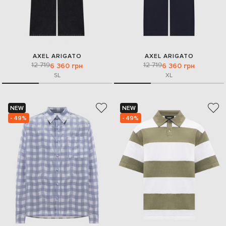
AXEL ARIGATO
AXEL ARIGATO
12 719
12 719
6 360 грн
6 360 грн
S
L
XL
NEW
NEW
- 49%
- 49%