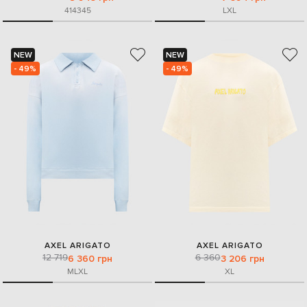
41
43
45
L
XL
NEW
NEW
- 49%
- 49%
AXEL ARIGATO
AXEL ARIGATO
12 719
6 360
6 360 грн
3 206 грн
M
L
XL
XL