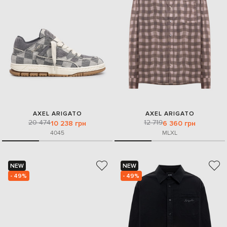
AXEL ARIGATO
AXEL ARIGATO
20 474
12 719
10 238 грн
6 360 грн
40
45
M
L
XL
NEW
NEW
- 49%
- 49%