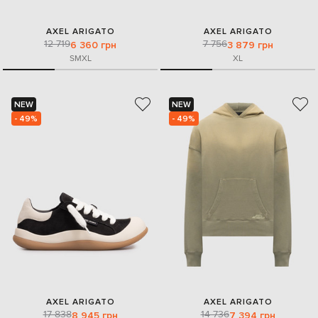
AXEL ARIGATO
AXEL ARIGATO
12 719
7 756
6 360 грн
3 879 грн
S
M
XL
XL
NEW
NEW
- 49%
- 49%
AXEL ARIGATO
AXEL ARIGATO
17 838
14 736
8 945 грн
7 394 грн