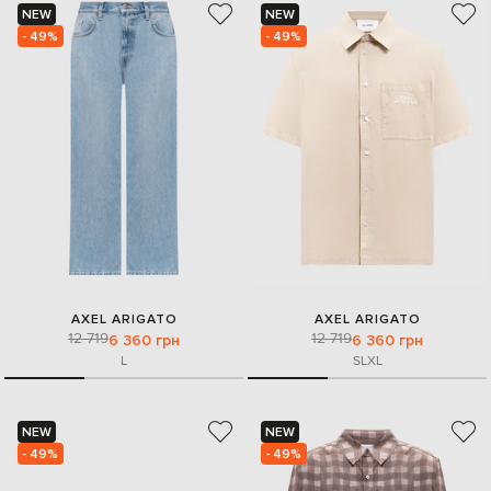
NEW
NEW
- 49%
- 49%
AXEL ARIGATO
AXEL ARIGATO
12 719
12 719
6 360 грн
6 360 грн
L
S
L
XL
NEW
NEW
- 49%
- 49%