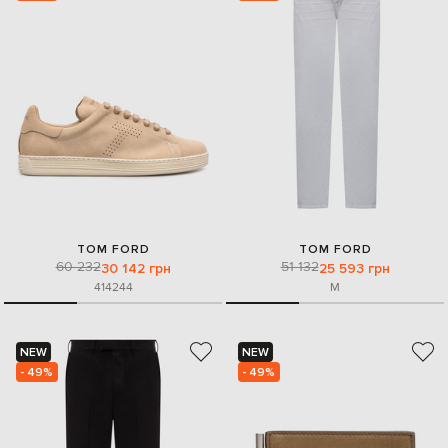
TOM FORD
TOM FORD
60 232
51 132
30 142 грн
25 593 грн
41
42
44
M
NEW
NEW
- 49%
- 49%