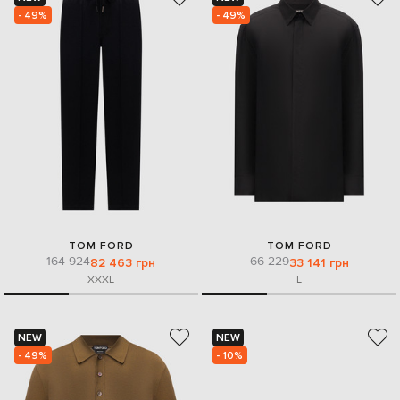
- 49%
- 49%
TOM FORD
TOM FORD
164 924
66 229
82 463 грн
33 141 грн
XXXL
L
NEW
NEW
- 49%
- 10%