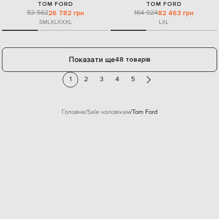
TOM FORD
TOM FORD
53 562
164 924
26 782 грн
82 463 грн
S
M
L
XL
XXXL
L
XL
Показати ще
48 товарів
1
2
3
4
5
Головна
Sale чоловікам
Tom Ford