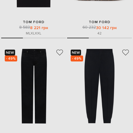
TOM FORD
TOM FORD
8 583
60 232
8 221 грн
30 142 грн
M
L
XL
XXL
42
NEW
NEW
- 49%
- 49%