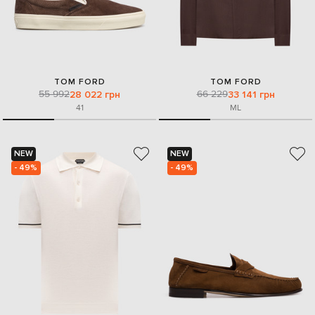
TOM FORD
TOM FORD
55 992
66 229
28 022 грн
33 141 грн
41
M
L
NEW
NEW
- 49%
- 49%