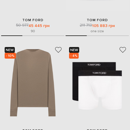
TOM FORD
TOM FORD
50 977
211 713
45 445 грн
105 883 грн
90
one size
NEW
NEW
- 10%
- 4%