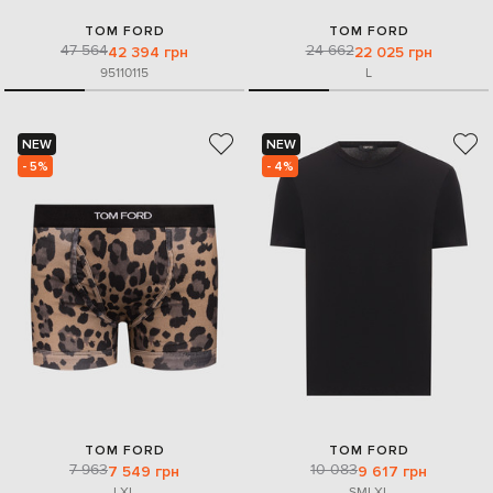
TOM FORD
TOM FORD
47 564
24 662
42 394 грн
22 025 грн
95
110
115
L
NEW
NEW
- 5%
- 4%
TOM FORD
TOM FORD
7 963
10 083
7 549 грн
9 617 грн
L
XL
S
M
L
XL