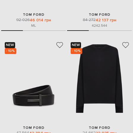
TOM FORD
TOM FORD
92 026
84 272
46 014 грн
42 137 грн
M
L
42
42.5
44
NEW
NEW
- 10%
- 10%
TOM FORD
TOM FORD
47 564
24 662