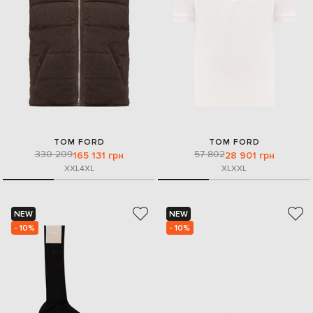
TOM FORD
TOM FORD
330 209
57 802
165 131 грн
28 901 грн
XXL
4XL
XL
XXL
NEW
NEW
- 10%
- 10%