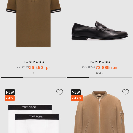
TOM FORD
TOM FORD
72 898
88 460
36 450 грн
78 895 грн
L
XL
41
42
NEW
NEW
- 4%
- 49%