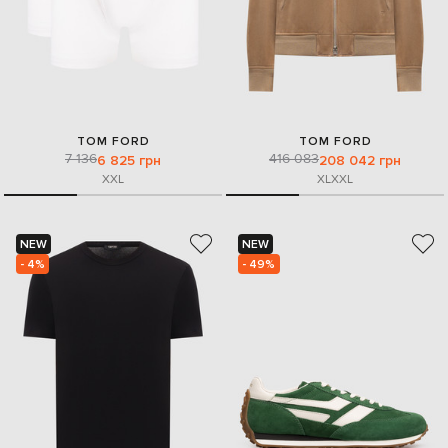
TOM FORD
TOM FORD
7 136
416 083
6 825 грн
208 042 грн
XXL
XL
XXL
NEW
NEW
- 4%
- 49%