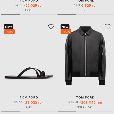
TOM FORD
TOM FORD
24 662
7 136
22 025 грн
6 825 грн
L
XXL
XL
NEW
NEW
- 49%
- 49%
TOM FORD
TOM FORD
55 992
416 083
28 022 грн
208 042 грн
41
45
XXL
4XL
5XL