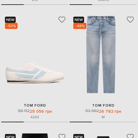
NEW
NEW
- 50%
- 49%
TOM FORD
TOM FORD
58 112
53 562
29 056 грн
26 782 грн
42
43
M
NEW
NEW