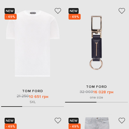
NEW
NEW
- 49%
- 49%
TOM FORD
TOM FORD
32 003
16 028 грн
21 250
10 651 грн
one size
S
XL
NEW
NEW
- 49%
- 49%