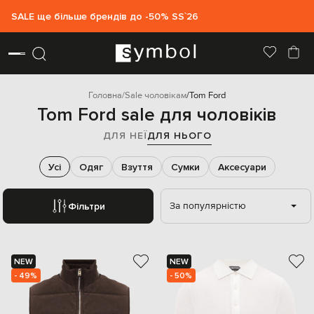
SALE ще більше брендів до -50% SS`26
Головна
Sale чоловікам
Tom Ford
Tom Ford sale для чоловіків
ДЛЯ НЕЇ
ДЛЯ НЬОГО
Усі
Одяг
Взуття
Сумки
Аксесуари
За популярністю
Фільтри
NEW
NEW
- 49%
- 50%