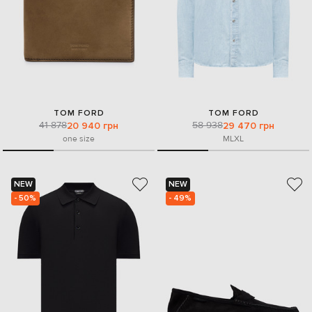
TOM FORD
TOM FORD
41 878
58 938
20 940 грн
29 470 грн
one size
M
L
XL
NEW
NEW
- 50%
- 49%