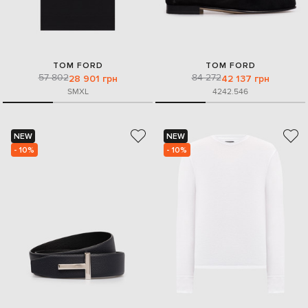
TOM FORD
TOM FORD
57 802
84 272
28 901 грн
42 137 грн
S
M
XL
42
42.5
46
NEW
NEW
- 10%
- 10%