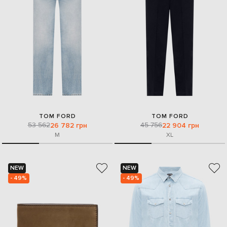
TOM FORD
TOM FORD
53 562
45 756
26 782 грн
22 904 грн
M
XL
NEW
NEW
- 49%
- 49%