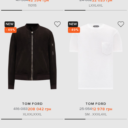
42 394 грн
22 025 грн
110
115
L
XXL
4XL
NEW
NEW
- 49%
- 49%
TOM FORD
TOM FORD
416 083
25 954
208 042 грн
12 978 грн
XL
XXL
XXXL
S
M
...
XXXL
4XL