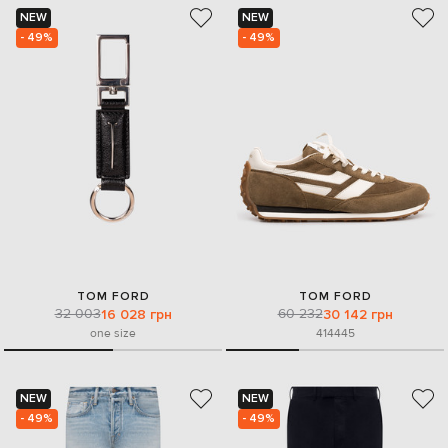
NEW
NEW
- 49%
- 49%
TOM FORD
TOM FORD
32 003
60 232
16 028 грн
30 142 грн
one size
41
44
45
NEW
NEW
- 49%
- 49%