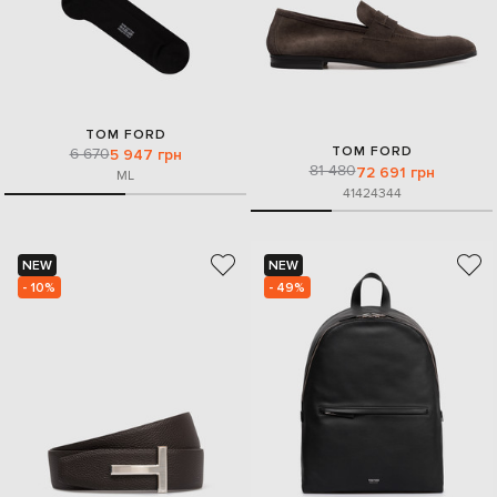
TOM FORD
TOM FORD
6 670
5 947 грн
81 480
72 691 грн
M
L
41
42
43
44
NEW
NEW
- 10%
- 49%