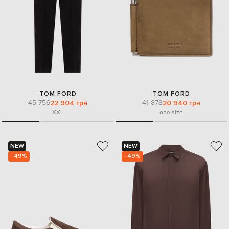
TOM FORD
TOM FORD
45 756
41 878
22 904 грн
20 940 грн
XXL
one size
NEW
NEW
- 49%
- 49%