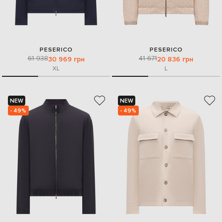
PESERICO
PESERICO
61 938
41 671
30 969 грн
20 836 грн
XL
L
NEW
NEW
- 49%
- 49%