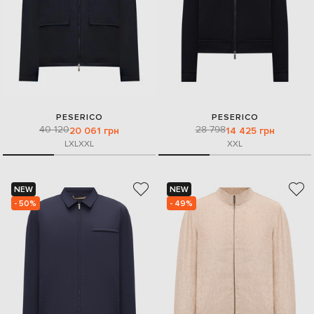
PESERICO
PESERICO
40 120
28 798
20 061 грн
14 425 грн
L
XL
XXL
XXL
NEW
NEW
- 50%
- 49%