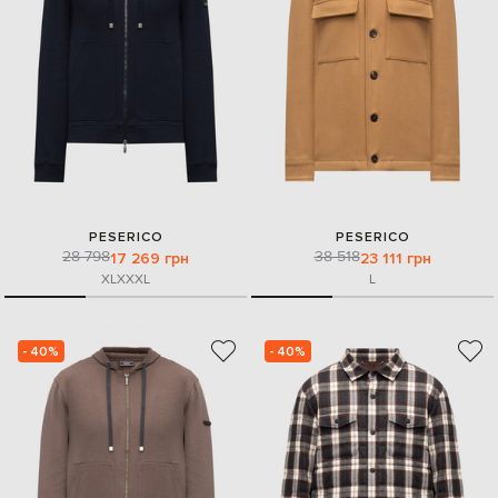
PESERICO
PESERICO
28 798
38 518
17 269 грн
23 111 грн
XL
XXXL
L
- 40%
- 40%