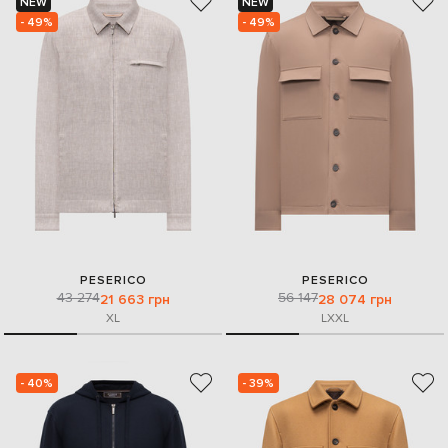
NEW
NEW
- 49%
- 49%
PESERICO
PESERICO
43 274
56 147
21 663 грн
28 074 грн
XL
L
XXL
- 40%
- 39%