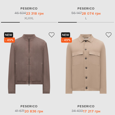
PESERICO
PESERICO
46 634
56 147
23 318 грн
28 074 грн
XL
XXL
L
NEW
NEW
- 49%
- 49%
PESERICO
PESERICO
41 671
34 433
20 836 грн
17 217 грн