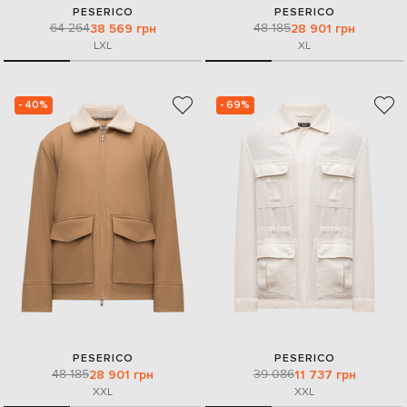
PESERICO
PESERICO
64 264
48 185
38 569 грн
28 901 грн
L
XL
XL
- 40%
- 69%
PESERICO
PESERICO
48 185
39 086
28 901 грн
11 737 грн
XXL
XXL