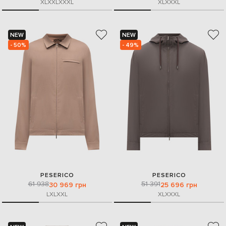
XL
XXL
XXXL
XL
XXXL
NEW
NEW
- 50%
- 49%
PESERICO
PESERICO
61 938
51 391
30 969 грн
25 696 грн
L
XL
XXL
XL
XXXL