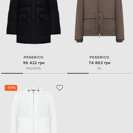
PESERICO
PESERICO
96 422 грн
74 863 грн
XXL
XXXL
XL
- 69%