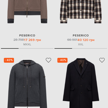
PESERICO
PESERICO
28 798
66 901
17 269 грн
40 120 грн
M
XXL
XXL
- 40%
- 40%