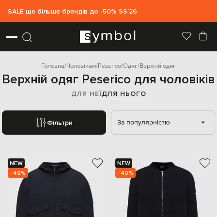
SALE ще більше брендів до -50% SS`26
Головна
Чоловікам
Peserico
Одяг
Верхній одяг
Верхній одяг Peserico для чоловіків
ДЛЯ НЕЇ
ДЛЯ НЬОГО
За популярністю
Фільтри
NEW
NEW
- 49%
- 49%