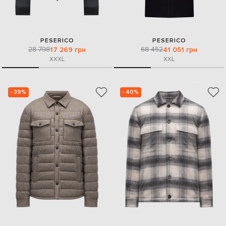
PESERICO
PESERICO
28 798
68 452
17 269 грн
41 051 грн
XXXL
XXL
- 39%
- 40%