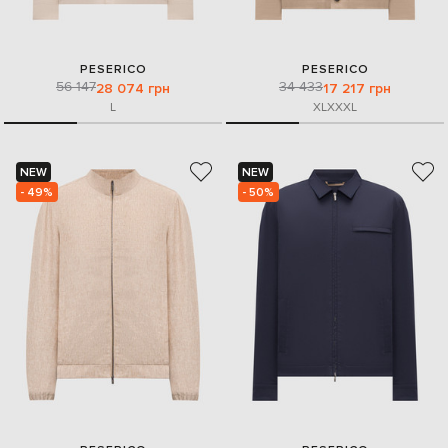
PESERICO
PESERICO
56 147
34 433
28 074 грн
17 217 грн
L
XL
XXXL
NEW
NEW
- 49%
- 50%