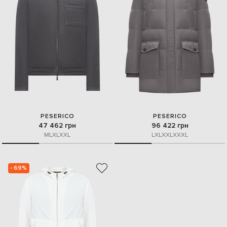
PESERICO
PESERICO
47 462 грн
96 422 грн
M
L
XL
XXL
L
XL
XXL
XXXL
- 69%