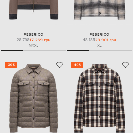
PESERICO
PESERICO
28 798
48 185
17 269 грн
28 901 грн
M
XXL
XL
- 39%
- 40%