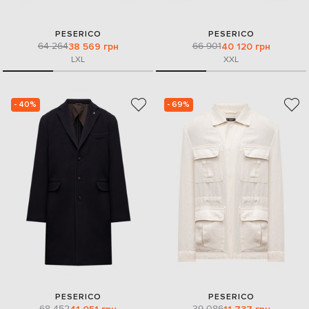
PESERICO
PESERICO
64 264
66 901
38 569 грн
40 120 грн
L
XL
XXL
- 40%
- 69%
PESERICO
PESERICO
68 452
39 086