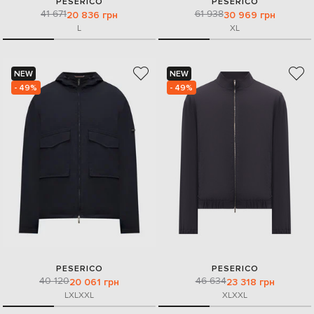
PESERICO
PESERICO
41 671
61 938
20 836 грн
30 969 грн
L
XL
NEW
NEW
- 49%
- 49%
PESERICO
PESERICO
40 120
46 634
20 061 грн
23 318 грн
L
XL
XXL
XL
XXL