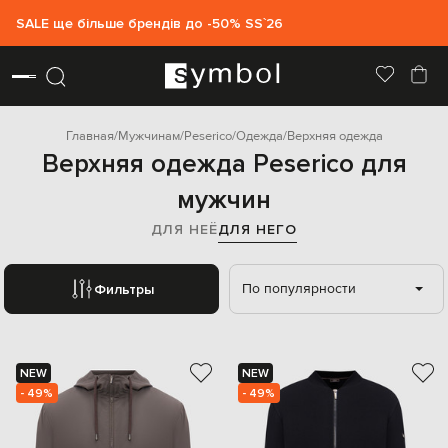
SALE ще більше брендів до -50% SS`26
Главная
Мужчинам
Peserico
Одежда
Верхняя одежда
Верхняя одежда Peserico для
мужчин
ДЛЯ НЕЁ
ДЛЯ НЕГО
По популярности
Фильтры
NEW
NEW
- 49%
- 49%