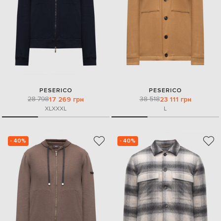
PESERICO
PESERICO
28 798
38 518
17 269 грн
23 111 грн
XL
XXXL
L
- 40%
- 40%