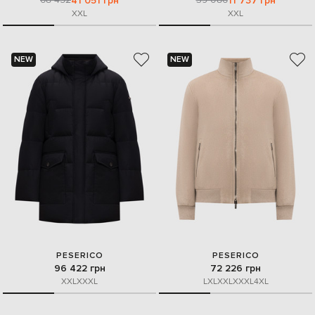
41 051 грн
11 737 грн
XXL
XXL
NEW
NEW
PESERICO
PESERICO
96 422 грн
72 226 грн
XXL
XXXL
L
XL
XXL
XXXL
4XL