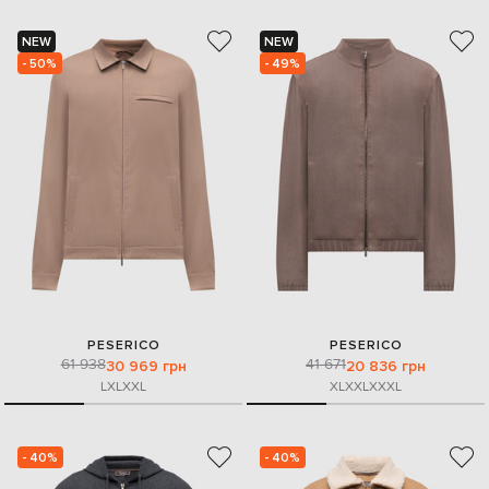
NEW
NEW
- 50%
- 49%
PESERICO
PESERICO
61 938
41 671
30 969 грн
20 836 грн
L
XL
XXL
XL
XXL
XXXL
- 40%
- 40%