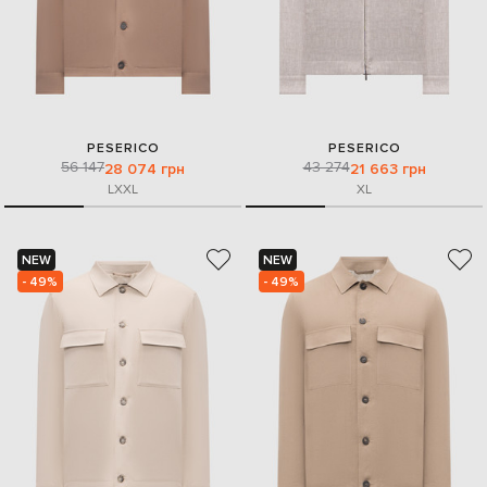
PESERICO
PESERICO
56 147
43 274
28 074 грн
21 663 грн
L
XXL
XL
NEW
NEW
- 49%
- 49%