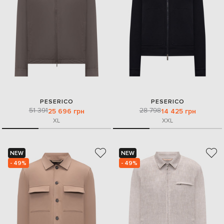
PESERICO
PESERICO
51 391
28 798
25 696 грн
14 425 грн
XL
XXL
NEW
NEW
- 49%
- 49%