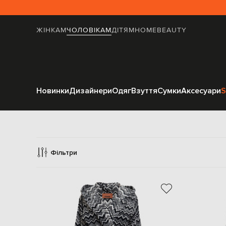
ЖІНКАМ
ЧОЛОВІКАМ
ДІТЯМ
HOME
BEAUTY
Новинки
Дизайнери
Одяг
Взуття
Сумки
Аксесуари
S
Хал
Фільтри