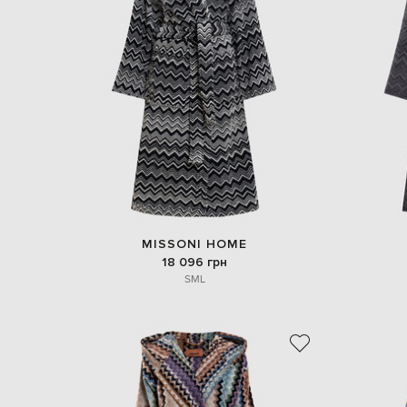
MISSONI HOME
18 096 грн
S
M
L