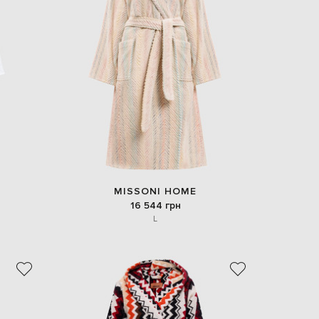
EUR
Denmark
€
EUR
Estonia
€
EUR
Finland
€
EUR
France
€
EUR
MISSONI HOME
Germany
16 544 грн
€
L
EUR
Greece
€
EUR
Hungary
€
EUR