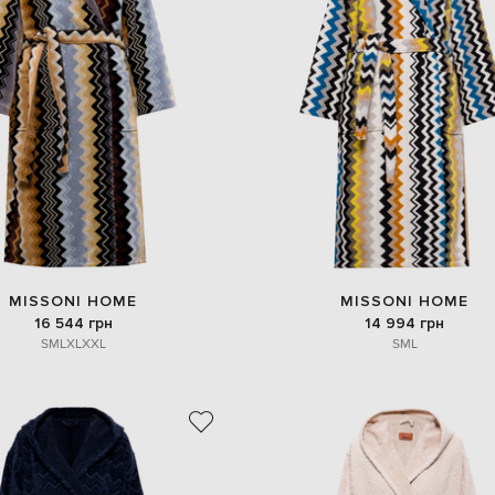
MISSONI HOME
MISSONI HOME
16 544 грн
14 994 грн
S
M
L
XL
XXL
S
M
L