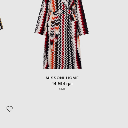
Italy
€
EUR
Latvia
€
EUR
Lithuania
€
EUR
Luxembourg
€
EUR
Netherlands
€
MISSONI HOME
PLN
14 994 грн
Poland
S
M
L
zł
EUR
Portugal
€
EUR
Romania
€