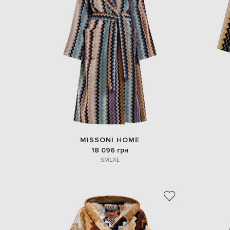
MISSONI HOME
18 096 грн
S
M
L
XL