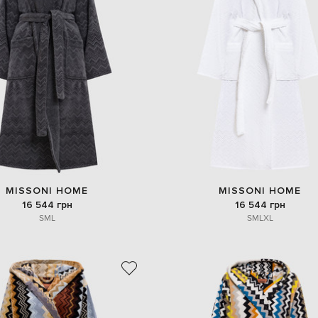
MISSONI HOME
MISSONI HOME
16 544 грн
16 544 грн
S
M
L
S
M
L
XL