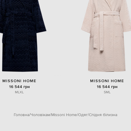
MISSONI HOME
MISSONI HOME
16 544 грн
16 544 грн
M
L
XL
S
M
L
Головна
Чоловікам
Missoni Home
Одяг
Спідня білизна