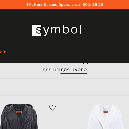
SALE ще більше брендів до -50% SS`26
Головна
Чоловікам
Missoni Home
Одяг
Спідня білизна
ale
ати Missoni Home для чолов
ДЛЯ НЕЇ
ДЛЯ НЬОГО