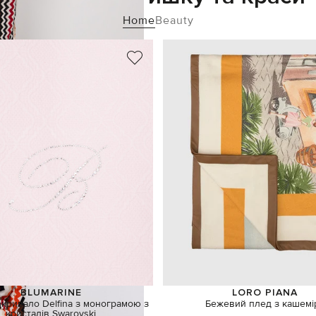
Home
Beauty
BLUMARINE
LORO PIANA
кривало Delfina з монограмою з
Бежевий плед з кашемі
кристалів Swarovski