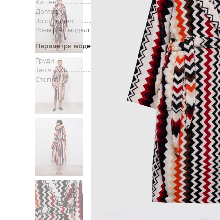
Кишені:
Догляд:
Зріст моделі:
Розмір на моделі:
Параметри моделі
Груди:
Талія:
Стегна: