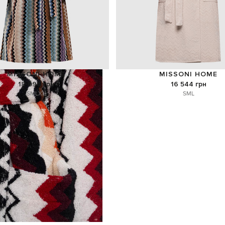
MISSONI HOME
MISSONI HOME
18 096 грн
16 544 грн
S
M
L
XL
S
M
L