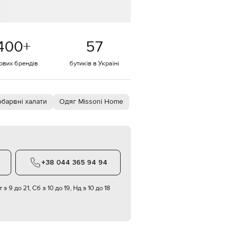
Italy
€
EUR
Latvia
€
400
+
57
EUR
тових брендів
бутиків в Україні
Lithuania
€
EUR
Luxembourg
€
обарвні халати
Одяг Missoni Home
EUR
Netherlands
€
PLN
Poland
zł
+38 044 365 94 94
EUR
Portugal
 з 9 до 21, Сб з 10 до 19, Нд з 10 до 18
€
EUR
Romania
€