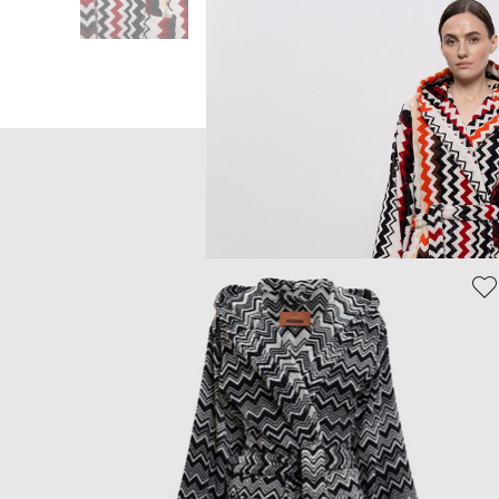
Головна
Жінкам
Missoni Home