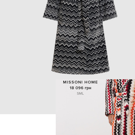
MISSONI HOME
18 096 грн
S
M
L