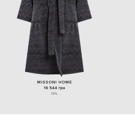
MISSONI HOME
16 544 грн
S
M
L