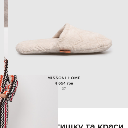
MISSONI HOME
4 654 грн
37
Додайте затишку та краси