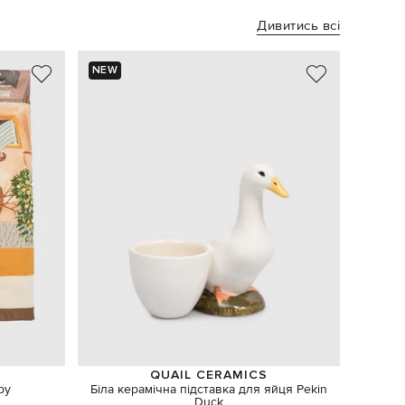
Дивитись всі
NEW
NEW
QUAIL CERAMICS
ру
Біла керамічна підставка для яйця Pekin
Роже
Duck