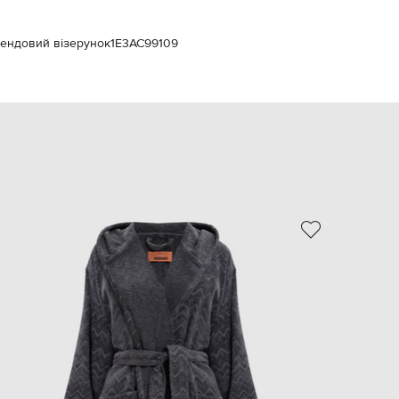
EUR
Slovakia
€
рендовий візерунок
1E3AC99109
EUR
Slovenia
€
EUR
Spain
€
EUR
Sweden
€
UAH
Ukraine
₴
EUR
Other
€