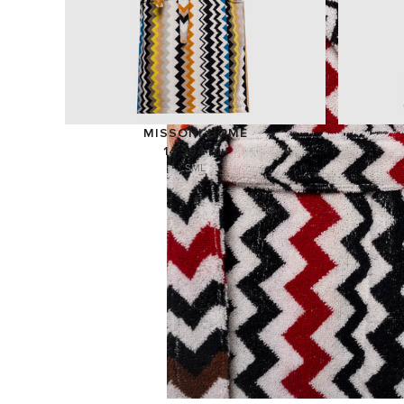
MISSONI HOME
14 994 грн
S
M
L