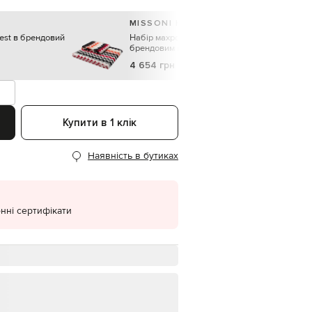
EUR
MISSONI HOME
Denmark
€
est в брендовий
Набір махрових рушників Best з
брендовим візерунком 2 шт
EUR
4 654 грн
Estonia
€
EUR
Finland
€
Купити в 1 клік
EUR
France
Наявність в бутиках
€
EUR
Germany
€
нні сертифікати
EUR
Greece
€
EUR
Hungary
€
EUR