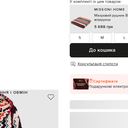
У комплекті із цим товаром
MISSONI HOME
Махровий рушник B
візерунок
5 688 грн
S
M
L
До кошика
Консультація стиліста
Сертифікати
Подарункові електро
ННЯ І ОБМІН
100% бавовна
Португалія
анчевий, червоний, коричневий
вий зигзагоподібний візерунок
вшитий капюшон, знімний пояс