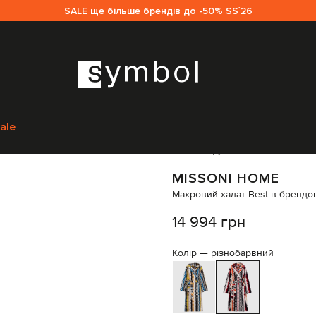
SALE ще більше брендів до -50% SS`26
Одяг
Спідня білизна
Халати
Missoni Home Махровий халат Best в б
ale
Код товару:
327633
MISSONI HOME
Махровий халат Best в брендо
14 994 грн
Колір —
різнобарвний