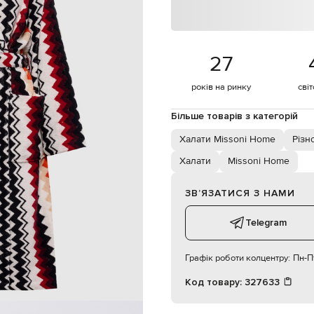
дві бокові накладні кишені
ручне або машинне прання
176 см
S
27
83 см
років на ринку
сві
60 см
90 см
Більше товарів з категорій
Халати Missoni Home
Різн
Халати
Missoni Home
ЗВʼЯЗАТИСЯ З НАМИ
Telegram
Графік роботи колцентру:
Пн-Пт
Код товару:
327633