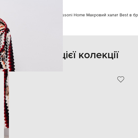
Одяг
Спідня білизна
Халати
Missoni Home Махровий халат Best в б
Також з цієї колекції