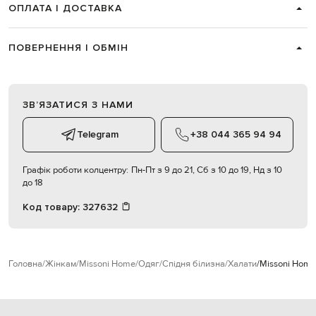
ОПЛАТА І ДОСТАВКА
ПОВЕРНЕННЯ І ОБМІН
ЗВʼЯЗАТИСЯ З НАМИ
Telegram
+38 044 365 94 94
Графік роботи колцентру:
Пн-Пт з 9 до 21, Сб з 10 до 19, Нд з 10
до 18
Код товару:
327632
Головна
Жінкам
Missoni Home
Одяг
Спідня білизна
Халати
Missoni Home