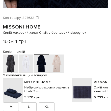
Код товару:
327632
MISSONI HOME
Синій махровий халат Chalk в брендовий візерунок
16 544 грн
Колір —
синій
У комплекті із цим товаром
MISSONI HOME
MISSONI
Набір синіх махрових рушників
Синій килим
Chalk 2 шт
кімнати Cha
5 170 грн
6 722 грн
M
L
XL