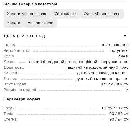
Більше товарів з категорій
Халати Missoni Home
Сині халати
Одяг Missoni Home
Халати
Missoni Home
ДЕТАЛІ Й ДОГЛЯД
Склад
100% бавовна
Виробництво
Португалія
Колір
синій
Декор
тканий брендовий зигзагоподібний візерунок в тон
Додатково
вшитий капюшон, знімний пояс
Кишені
дві бокові накладні кишені
Догляд
ручне або машинне прання
Зріст моделі
176 см / 187 см
Розмір на моделі
М
Параметри моделі
Груди:
83 см / 102 см
Талія:
60 / 86 см
Стегна:
90 / 94 см