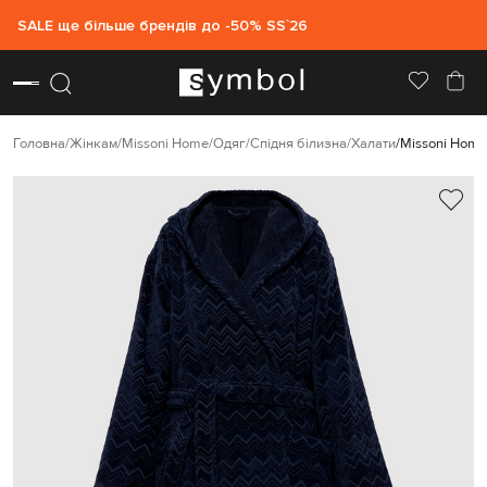
SALE ще більше брендів до -50% SS`26
Головна
Жінкам
Missoni Home
Одяг
Спідня білизна
Халати
Missoni Home