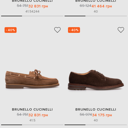
BRUNELLO CUCINELLI
BRUNELLO CUCINELLI
54 751
69 124
32 831 грн
41 464 грн
41.5
42
44
40
- 40%
- 40%
BRUNELLO CUCINELLI
BRUNELLO CUCINELLI
54 751
56 974
32 831 грн
34 175 грн
41.5
40