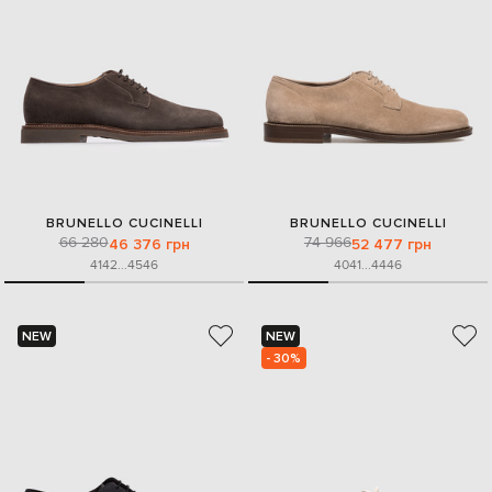
BRUNELLO CUCINELLI
BRUNELLO CUCINELLI
66 280
74 966
46 376 грн
52 477 грн
41
42
...
45
46
40
41
...
44
46
NEW
NEW
- 30%