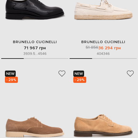
BRUNELLO CUCINELLI
BRUNELLO CUCINELLI
51 856
71 967 грн
36 294 грн
39
39.5
...
45
46
40
43
46
NEW
NEW
- 29%
- 29%