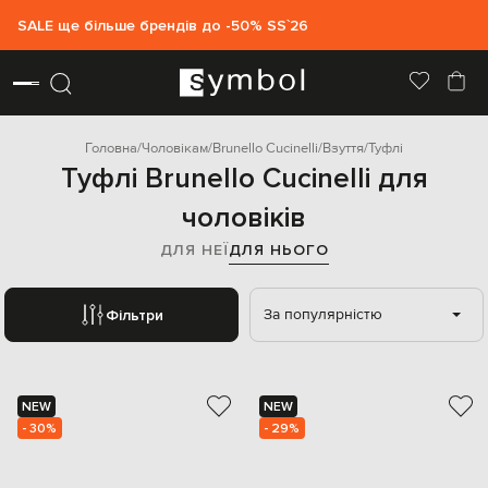
SALE ще більше брендів до -50% SS`26
Головна
Чоловікам
Brunello Cucinelli
Взуття
Туфлі
Туфлі Brunello Cucinelli для
чоловіків
ДЛЯ НЕЇ
ДЛЯ НЬОГО
За популярністю
Фільтри
NEW
NEW
- 30%
- 29%