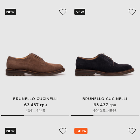
NEW
NEW
BRUNELLO CUCINELLI
BRUNELLO CUCINELLI
63 437 грн
63 437 грн
40
41
...
44
45
40
40.5
...
45
46
NEW
- 40%