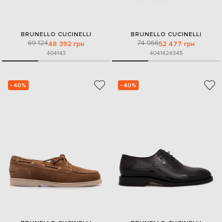
BRUNELLO CUCINELLI
BRUNELLO CUCINELLI
69 124
74 966
48 392 грн
52 477 грн
40
41
43
40
41
42
43
45
- 40%
- 40%