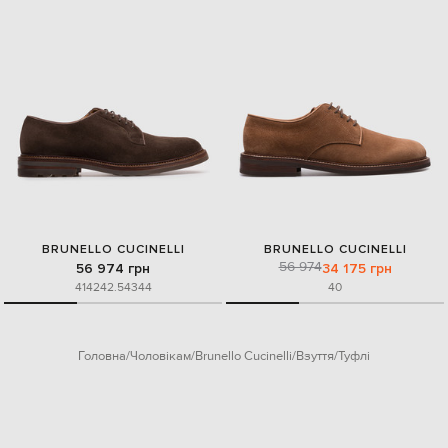
BRUNELLO CUCINELLI
BRUNELLO CUCINELLI
56 974
56 974 грн
34 175 грн
41
42
42.5
43
44
40
Головна
Чоловікам
Brunello Cucinelli
Взуття
Туфлі