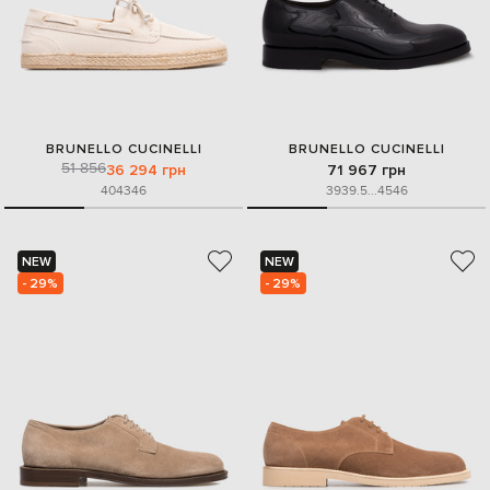
BRUNELLO CUCINELLI
BRUNELLO CUCINELLI
51 856
36 294 грн
71 967 грн
40
43
46
39
39.5
...
45
46
NEW
NEW
- 29%
- 29%