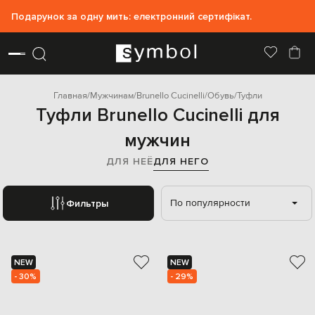
Подарунок за одну мить: електронний сертифікат.
Главная
Мужчинам
Brunello Cucinelli
Обувь
Туфли
Туфли Brunello Cucinelli для
мужчин
ДЛЯ НЕЁ
ДЛЯ НЕГО
По популярности
Фильтры
NEW
NEW
- 30%
- 29%