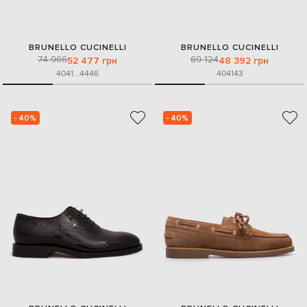
BRUNELLO CUCINELLI
BRUNELLO CUCINELLI
74 966
69 124
52 477 грн
48 392 грн
40
41
...
44
46
40
41
43
- 40%
- 40%