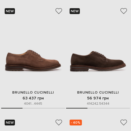
NEW
NEW
BRUNELLO CUCINELLI
BRUNELLO CUCINELLI
63 437 грн
56 974 грн
40
41
...
44
45
41
42
42.5
43
44
NEW
- 40%