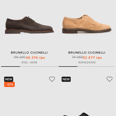
BRUNELLO CUCINELLI
BRUNELLO CUCINELLI
66 280
74 966
46 376 грн
52 477 грн
41
42
...
45
46
40
41
42
43
45
NEW
NEW
- 30%