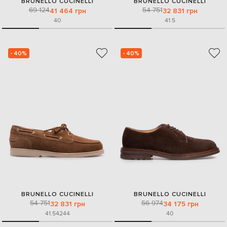
BRUNELLO CUCINELLI
BRUNELLO CUCINELLI
69 124
54 751
41 464 грн
32 831 грн
40
41.5
- 40%
- 40%
BRUNELLO CUCINELLI
BRUNELLO CUCINELLI
54 751
56 974
32 831 грн
34 175 грн
41.5
42
44
40