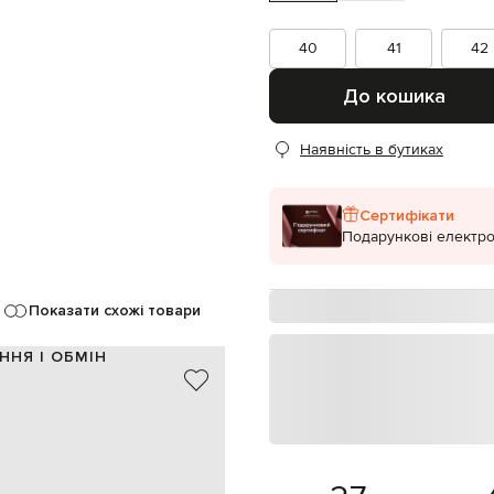
40
41
42
До кошика
Наявність в бутиках
Сертифікати
Подарункові електро
Показати схожі товари
ННЯ І ОБМІН
замша
Італія
коричневий
2,5 см
1 см