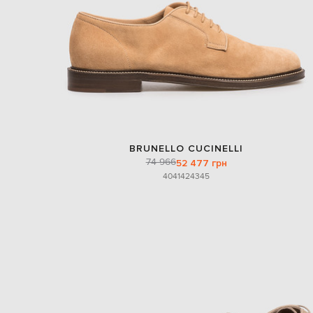
BRUNELLO CUCINELLI
74 966
52 477 грн
40
41
42
43
45