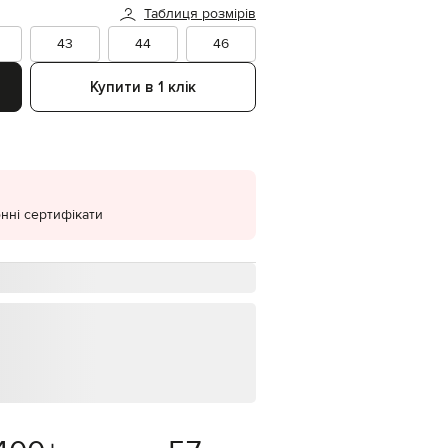
Таблиця розмірів
EUR
Denmark
43
44
46
€
Купити в 1 клік
EUR
Estonia
€
EUR
Finland
€
EUR
нні сертифікати
France
€
EUR
Germany
€
EUR
Greece
€
EUR
Hungary
€
EUR