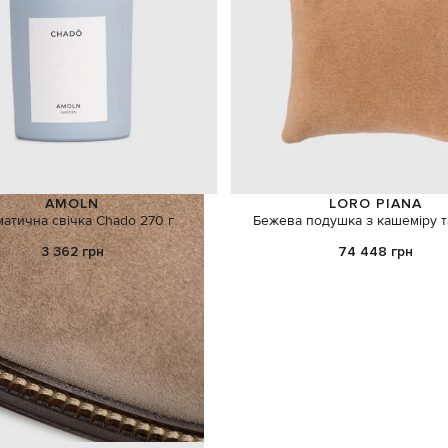
AMOLN
LORO PIANA
атична свічка Chado 270 г
Бежева подушка з кашеміру т
3 362 грн
74 448 грн