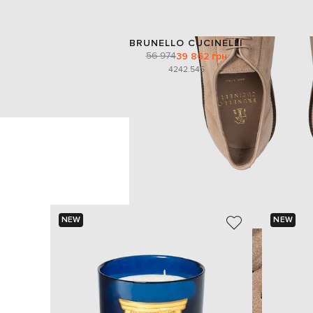
BRUNELLO CUCINELLI
56 974
39 862 грн
42
42.5
45
NEW
NEW