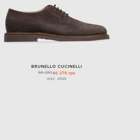
BRUNELLO CUCINELLI
66 280
46 376 грн
41
42
...
45
46