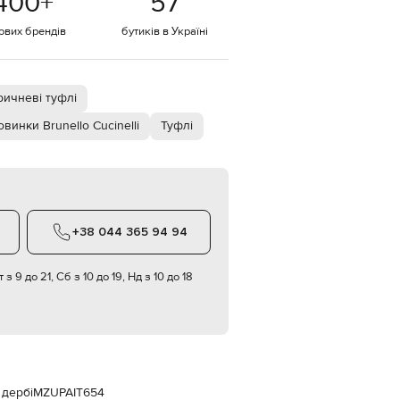
400
+
57
Italy
€
тових брендів
бутиків в Україні
EUR
Latvia
€
ричневі туфлі
EUR
Lithuania
€
винки Brunello Cucinelli
Туфлі
EUR
Luxembourg
€
EUR
Netherlands
€
+38 044 365 94 94
PLN
Poland
 з 9 до 21, Сб з 10 до 19, Нд з 10 до 18
zł
EUR
Portugal
€
EUR
Romania
€
 дербі
MZUPAIT654