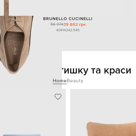
BRUNELLO CUCINELLI
56 974
39 862 грн
40
41
42
42.5
45
Додайте затишку та краси
Home
Beauty