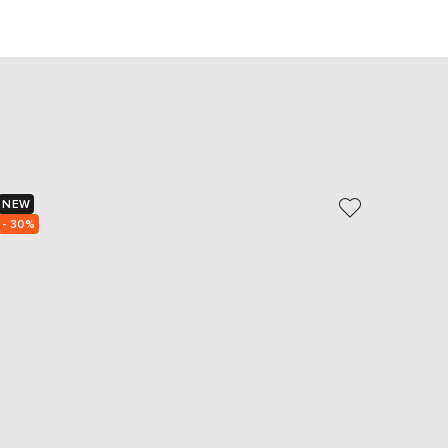
EUR
Slovakia
€
EUR
Slovenia
€
EUR
Spain
€
EUR
NEW
NEW
Sweden
€
- 30%
UAH
Ukraine
₴
EUR
Other
€