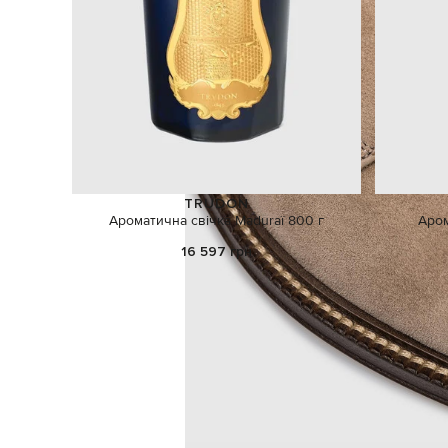
TRUDON
Ароматична свічка Maduraï 800 г
Аром
16 597 грн