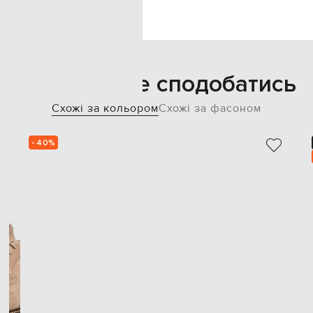
Також може сподобатись
Схожі за кольором
Схожі за фасоном
- 40%