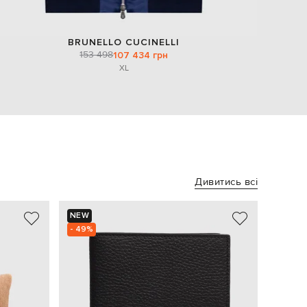
BRUNELLO CUCINELLI
153 498
107 434 грн
XL
Дивитись всі
NEW
- 49%
- 49%