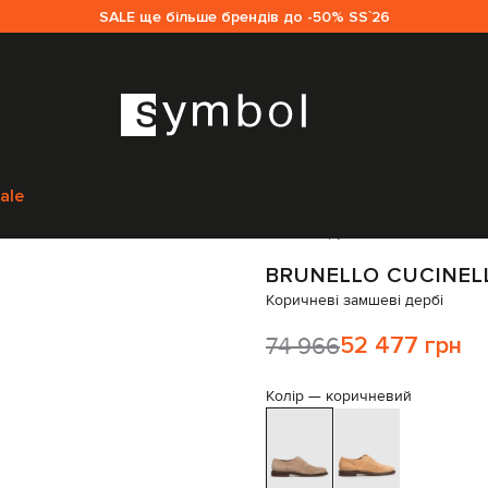
SALE ще більше брендів до -50% SS`26
м
Brunello Cucinelli
Взуття
Туфлі
Brunello Cucinelli Коричневі замшеві
ale
Код товару:
319098
BRUNELLO CUCINEL
Коричневі замшеві дербі
74 966
52 477 грн
Колір —
коричневий