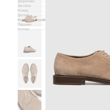
Додатково:
Застібка:
Розмір:
Догляд:
Внутрішнє оздоблення:
Підошва:
шкір
Устілка:
Головна
Чоловіка