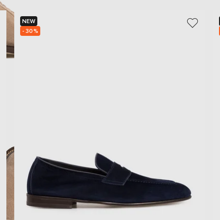
NEW
- 30%