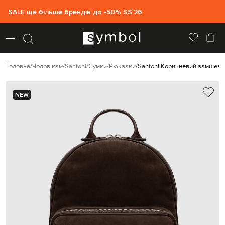
SALE ще більше брендів до -50% SS`26
Головна
Чоловікам
Santoni
Сумки
Рюкзаки
Santoni Коричневий замшеви
NEW