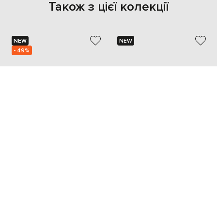
Також з цієї колекції
NEW
NEW
- 49%
SANTONI
SANTONI
34 743
17 372 грн
32 417 грн
41
42
43
42
43.5
44
45