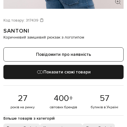
ШУКАЄТЕ НОВИЙ ОБРАЗ?
Давайте підберемо щось ще
Код товару:
317439
SANTONI
Схожі товари
Коричневий замшевий рюкзак з логотипом
Повідомити про наявність
Показати схожі товари
27
400
+
57
років на ринку
світових брендів
бутиків в Україні
Більше товарів з категорій