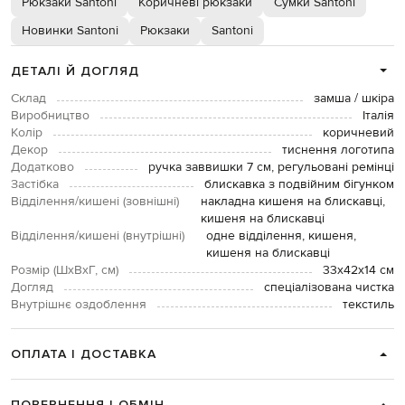
Рюкзаки Santoni
Коричневі рюкзаки
Сумки Santoni
Новинки Santoni
Рюкзаки
Santoni
ДЕТАЛІ Й ДОГЛЯД
Склад
замша / шкіра
Виробництво
Італія
Колір
коричневий
Декор
тиснення логотипа
Додатково
ручка заввишки 7 см, регульовані ремінці
Застібка
блискавка з подвійним бігунком
Відділення/кишені (зовнішні)
накладна кишеня на блискавці,
кишеня на блискавці
Відділення/кишені (внутрішні)
одне відділення, кишеня,
кишеня на блискавці
Розмір (ШхВхГ, см)
33х42х14 см
Догляд
спеціалізована чистка
Внутрішнє оздоблення
текстиль
ОПЛАТА І ДОСТАВКА
ПОВЕРНЕННЯ І ОБМІН