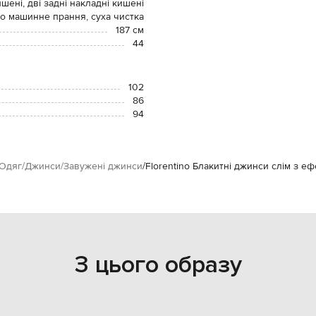
ишені, дві задні накладні кишені
о машинне прання, суха чистка
187 см
44
102
86
94
Одяг
Джинси
Завужені джинси
Florentino Блакитні джинси слім з еф
З цього образу