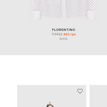
FLORENTINO
7 032
2 483 грн
S
L
XXL