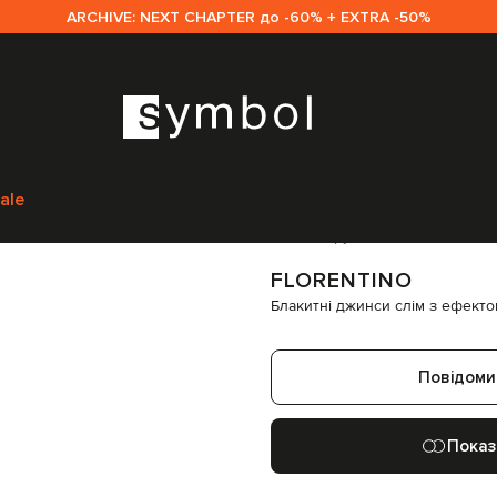
ARCHIVE: NEXT CHAPTER до -60% + EXTRA -50%
Одяг
Джинси
Завужені джинси
Florentino Блакитні джинси слім з еф
ale
Код товару:
296878
FLORENTINO
Блакитні джинси слім з ефекто
Повідоми
Показ