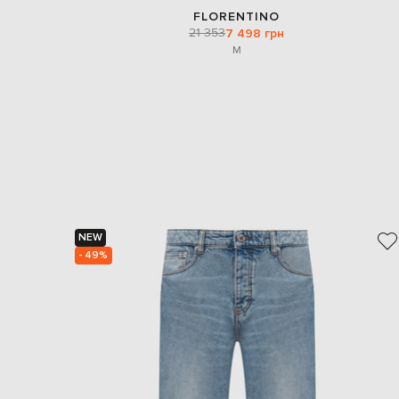
FLORENTINO
21 353
7 498 грн
M
NEW
- 49%