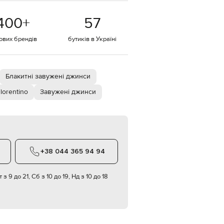
EUR
400
+
57
Denmark
€
тових брендів
бутиків в Україні
EUR
Estonia
€
EUR
Блакитні завужені джинси
Finland
€
lorentino
Завужені джинси
EUR
France
€
EUR
Germany
€
+38 044 365 94 94
EUR
Greece
€
 з 9 до 21, Сб з 10 до 19, Нд з 10 до 18
EUR
Hungary
€
EUR