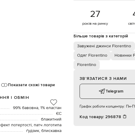
27
років на ринку
сві
Більше товарів з категорій
Завужені джинси Florentino
Одяг Florentino
Новинки F
Florentino
ЗВʼЯЗАТИСЯ З НАМИ
Показати схожі товари
Telegram
ННЯ І ОБМІН
Графік роботи колцентру:
Пн-Пт
99% бавовна, 1% еластан
ЄС
Код товару:
296878
блакитний
фект потертості, патч логотипа
ґудзик, блискавка