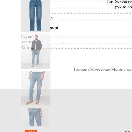
Кишені:
три бокові к
Догляд:
ручне аб
Зріст моделі:
Розмір на моделі:
Параметри моделі
Груди:
Талія:
Стегна:
Головна
Чоловікам
Florentino