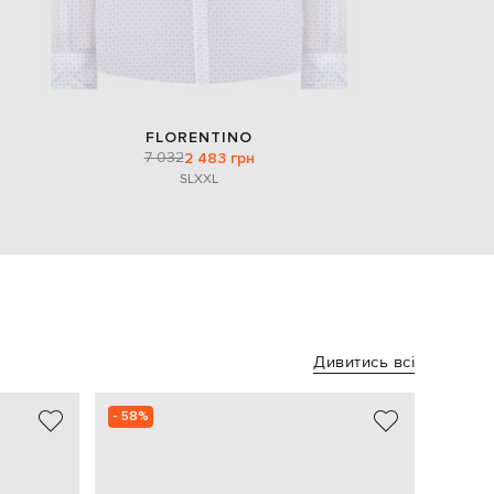
FLORENTINO
7 032
2 483 грн
S
L
XXL
Дивитись всі
- 58%