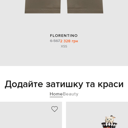
FLORENTINO
6 567
2 328 грн
XS
S
Додайте затишку та краси
Home
Beauty