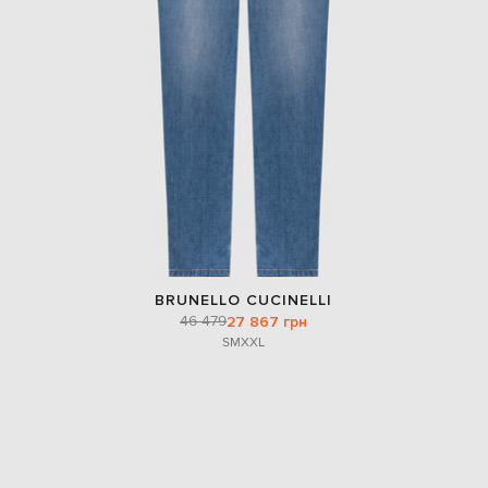
BRUNELLO CUCINELLI
46 479
27 867 грн
S
M
XXL