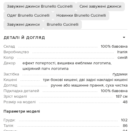
Завужені джинси Brunello Cucinelli
Сині завужені джинси
Одяг Brunello Cucinelli
Новинки Brunello Cucinelli
Завужені джинси
Brunello Cucinelli
ДЕТАЛІ Й ДОГЛЯД
Склад
100% бавовна
Виробництво
Італія
Колір
синій
Декор
ефект потертості, вишивка емблеми логотипа,
шкіряний патч логотипа
Застібка
ґудзики
Кишені
три бокові кишені, дві задні накладні кишені
Догляд
ручне або машинне прання, суха чистка
Підкладка деталей
100% бавовна
Зріст моделі
187 см
Розмір на моделі
48
Параметри моделі
Груди:
102
Талія:
86