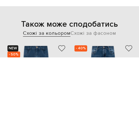
Також може сподобатись
Схожі за кольором
Схожі за фасоном
NEW
- 40%
- 50%
STEFANO RICCI
BRUNELLO CUCINELLI
74 448
38 362
37 224 грн
23 008 грн
M
XL
XXL
XXXL
4XL