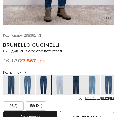
ШУКАЄТЕ НОВИЙ ОБРАЗ?
Давайте підберемо щось ще
Код товару:
288392
BRUNELLO CUCINELLI
Схожі товари
Сині джинси з ефектом потертості
46 479
27 867 грн
Колір —
синій
Таблиця розмірів
46(S)
58(4XL)