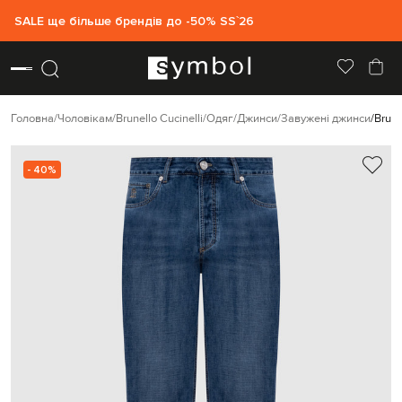
SALE ще більше брендів до -50% SS`26
Головна
Чоловікам
Brunello Cucinelli
Одяг
Джинси
Завужені джинси
Brune
- 40%