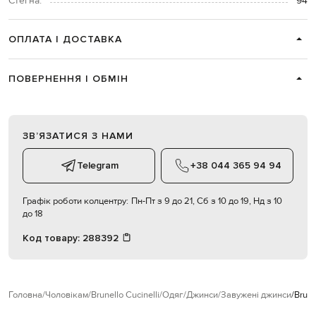
Стегна:
94
ОПЛАТА І ДОСТАВКА
ПОВЕРНЕННЯ І ОБМІН
ЗВʼЯЗАТИСЯ З НАМИ
Telegram
+38 044 365 94 94
Графік роботи колцентру:
Пн-Пт з 9 до 21, Сб з 10 до 19, Нд з 10
до 18
Код товару:
288392
Головна
Чоловікам
Brunello Cucinelli
Одяг
Джинси
Завужені джинси
Brune