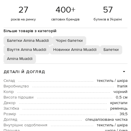
27
400
+
57
років на ринку
світових брендів
бутиків в Україні
Більше товарів з категорій
Балетки Amina Muaddi
Чорні балетки
Взуття Amina Muaddi
Новинки Amina Muaddi
Балетки
Amina Muaddi
ДЕТАЛІ Й ДОГЛЯД
Склад
текстиль / шкіра
Виробництво
Італія
Колір
чорний
Висота підошви
0,5 см
Декор
кристали
Застібка
ремінець
Розмір
39,5
Догляд
спеціалізована чистка
Внутрішнє оздоблення
текстиль / шкіра
Підошва
шкіра / гума