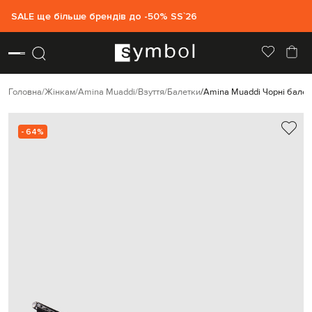
SALE ще більше брендів до -50% SS`26
Головна
Жінкам
Amina Muaddi
Взуття
Балетки
Amina Muaddi Чорні бале
- 64%