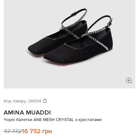
ШУКАЄТЕ НОВИЙ ОБРАЗ?
Давайте підберемо щось ще
Код товару:
261314
AMINA MUADDI
Схожі товари
Чорні балетки ANE MESH CRYSTAL з кристалами
47 772
16 752 грн