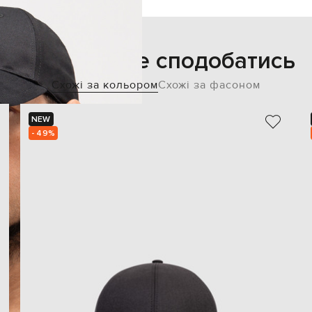
Також може сподобатись
Схожі за кольором
Схожі за фасоном
NEW
- 49%