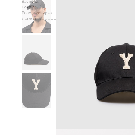
Застібка:
Розмір:
Розмір козирка:
Догляд:
Головна
Чоловікам
Saint Laurent