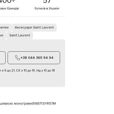
400
+
57
Italy
€
тових брендів
бутиків в Україні
EUR
Latvia
€
кепки
Аксесуари Saint Laurent
EUR
Lithuania
€
ки
Saint Laurent
EUR
Luxembourg
€
+38 044 365 94 94
EUR
Netherlands
€
 з 9 до 21, Сб з 10 до 19, Нд з 10 до 18
PLN
Poland
zł
EUR
Portugal
€
 нашивкою монограми
8168713YR57M
EUR
Romania
€