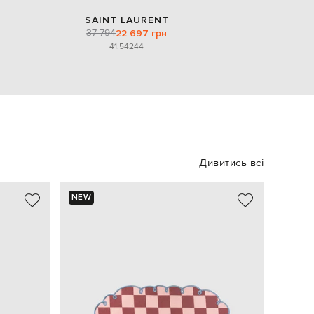
SAINT LAURENT
37 794
22 697 грн
41.5
42
44
Дивитись всі
NEW