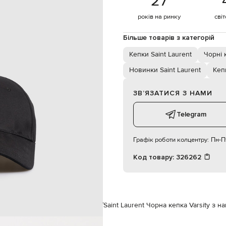
27
регульований ремінець
59
років на ринку
сві
18х7 см
спеціалізована чистка
Більше товарів з категорій
Кепки Saint Laurent
Чорні 
Новинки Saint Laurent
Кеп
ЗВʼЯЗАТИСЯ З НАМИ
Telegram
Графік роботи колцентру:
Пн-Пт
Код товару:
326262
Аксесуари
Головні убори
Кепки
Saint Laurent Чорна кепка Varsity з