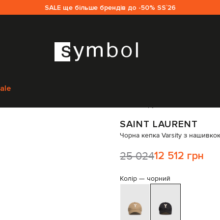
SALE ще більше брендів до -50% SS`26
Аксесуари
Головні убори
Кепки
Saint Laurent Чорна кепка Varsity з
ale
Код товару:
326262
SAINT LAURENT
Чорна кепка Varsity з нашивк
25 024
12 512 грн
Колір —
чорний