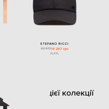
STEFANO RICCI
32 572
16 287 грн
XL
XXL
Також з цієї колекції