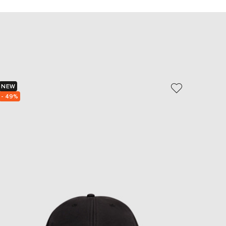
EUR
Slovakia
€
EUR
Slovenia
€
EUR
Spain
€
NEW
NEW
- 49%
EUR
Sweden
€
UAH
Ukraine
₴
EUR
Other
€