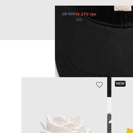
SAINT LAURENT
28 539
14 270 грн
S
M
L
NEW