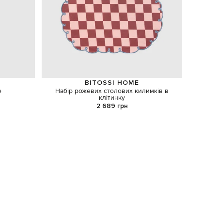
BITOSSI HOME
e
Набір рожевих столових килимків в
Фо
клітинку
2 689 грн