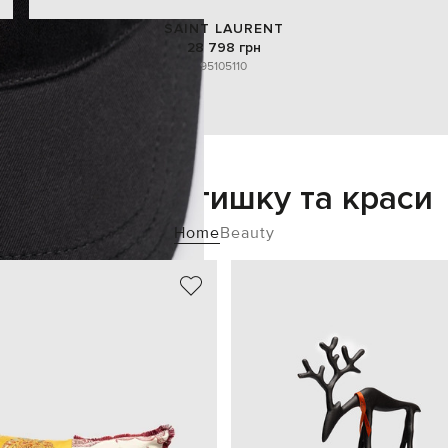
SAINT LAURENT
28 798 грн
95
105
110
Додайте затишку та краси
Home
Beauty