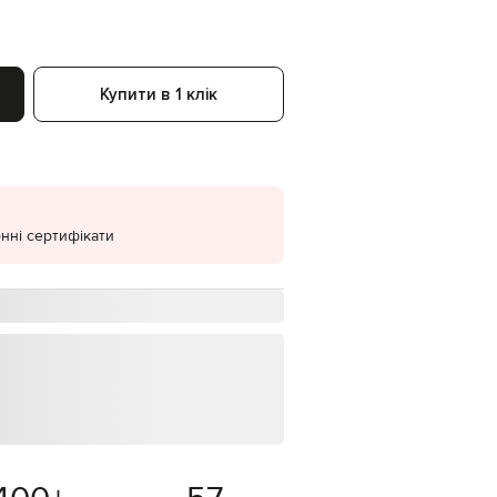
EUR
Denmark
€
Купити в 1 клік
EUR
Estonia
€
EUR
Finland
€
EUR
нні сертифікати
France
€
EUR
Germany
€
EUR
Greece
€
EUR
Hungary
€
EUR