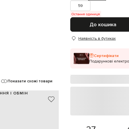
59
Остання одиниця
До кошика
Наявність в бутиках
Сертифікати
Подарункові електро
Показати схожі товари
ННЯ І ОБМІН
100% бавовна
100% бавовна
Італія
чорний, білий
грами Y, гравіювання логотипа