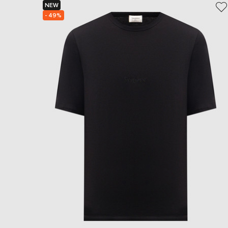
NEW
- 49%