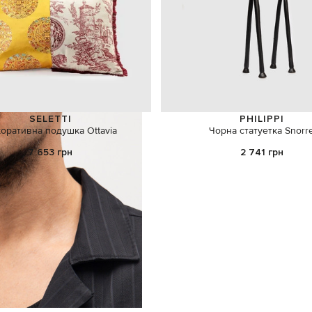
SELETTI
PHILIPPI
оративна подушка Ottavia
Чорна статуетка Snorr
7 653 грн
2 741 грн