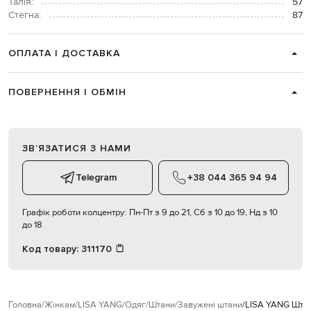
Талія:
57
Стегна:
87
ОПЛАТА І ДОСТАВКА
ПОВЕРНЕННЯ І ОБМІН
ЗВʼЯЗАТИСЯ З НАМИ
Telegram
+38 044 365 94 94
Графік роботи колцентру:
Пн-Пт з 9 до 21, Сб з 10 до 19, Нд з 10
до 18
Код товару:
311170
Головна
Жінкам
LISA YANG
Одяг
Штани
Завужені штани
LISA YANG Штан