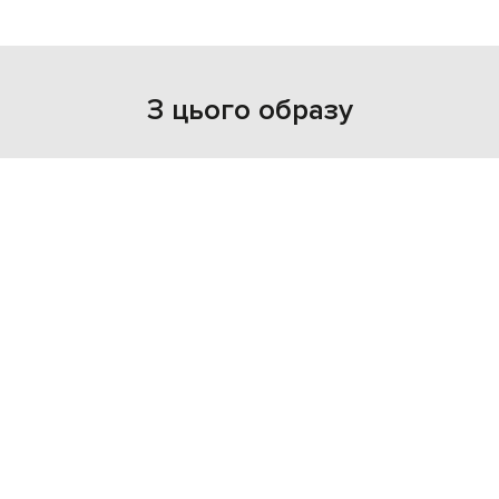
З цього образу
- 39%
- 69%
LISA YANG
MARSELL
36 383
42 092
21 851 грн
12 665 грн
XS
S
38.5