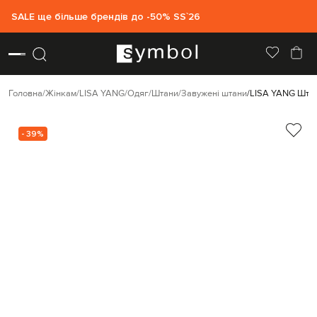
SALE ще більше брендів до -50% SS`26
Головна
Жінкам
LISA YANG
Одяг
Штани
Завужені штани
LISA YANG Штан
- 39%