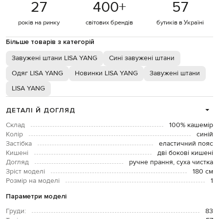
27
400
+
57
років на ринку
світових брендів
бутиків в Україні
Більше товарів з категорій
Завужені штани LISA YANG
Сині завужені штани
Одяг LISA YANG
Новинки LISA YANG
Завужені штани
LISA YANG
ДЕТАЛІ Й ДОГЛЯД
Склад
100% кашемір
Колір
синій
Застібка
еластичний пояс
Кишені
дві бокові кишені
Догляд
ручне прання, суха чистка
Зріст моделі
180 см
Розмір на моделі
1
Параметри моделі
Груди:
83