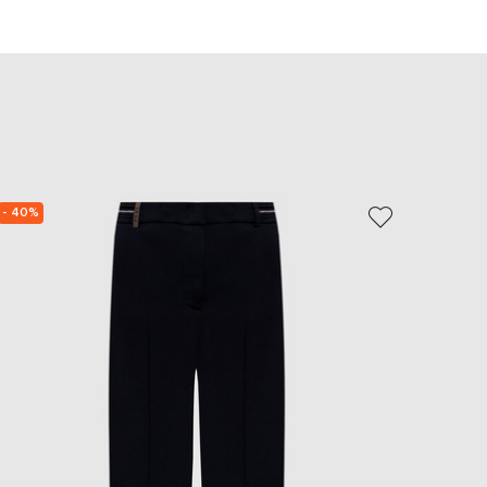
EUR
Slovakia
€
EUR
Slovenia
€
EUR
Spain
€
- 40%
- 40%
EUR
Sweden
€
UAH
Ukraine
₴
EUR
Other
€