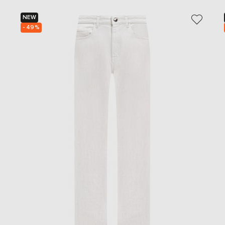
NEW
- 49%