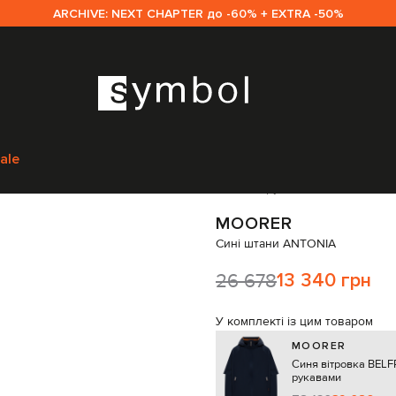
ARCHIVE: NEXT CHAPTER до -60% + EXTRA -50%
ам
MooRER
Одяг
Штани
Завужені штани
MooRER Сині штани ANTONI
ale
Код товару:
334179
MOORER
Сині штани ANTONIA
26 678
13 340 грн
У комплекті із цим товаром
MOORER
Синя вітровка BELF
рукавами