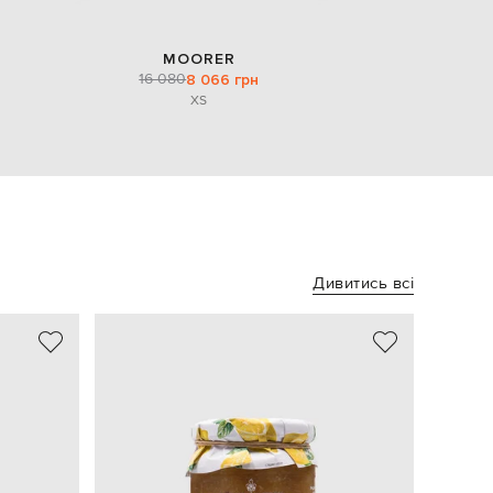
MOORER
16 080
8 066 грн
XS
Дивитись всі
NEW