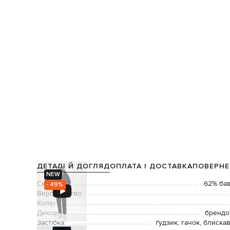
ДЕТАЛІ Й ДОГЛЯД
ОПЛАТА І ДОСТАВКА
ПОВЕРНЕ
NEW
Склад:
62% бав
- 49%
Виробництво:
Колір:
Декор:
брендо
Застібка:
ґудзик, гачок, блиска