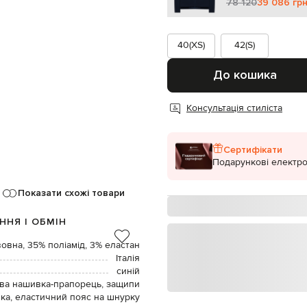
78 120
39 086 гр
40(XS)
42(S)
До кошика
Консультація стиліста
Сертифікати
Подарункові електро
Показати схожі товари
ННЯ І ОБМІН
овна, 35% поліамід, 3% еластан
Італія
синій
ва нашивка-прапорець, защипи
вка, еластичний пояс на шнурку