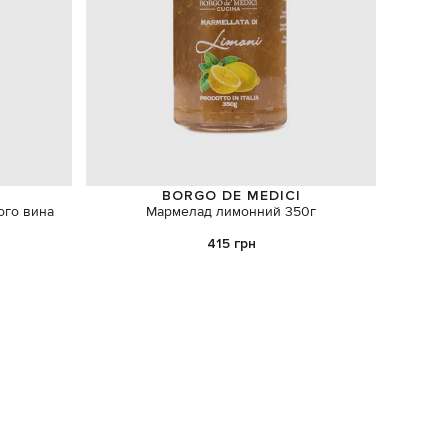
BORGO DE MEDICI
того вина
Мармелад лимонний 350г
Бла
415 грн