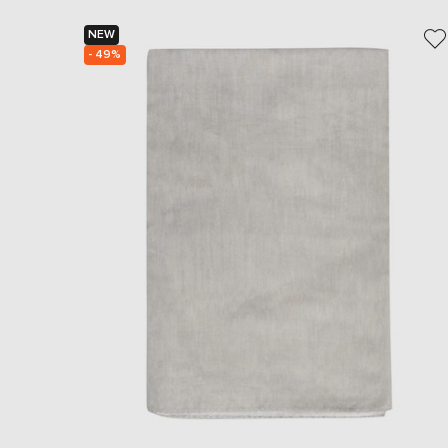
NEW
- 49%