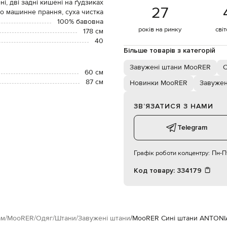
ні, дві задні кишені на ґудзиках
27
о машинне прання, суха чистка
100% бавовна
років на ринку
сві
178 см
40
Більше товарів з категорій
Завужені штани MooRER
С
60 см
87 см
Новинки MooRER
Завужен
ЗВʼЯЗАТИСЯ З НАМИ
Telegram
Графік роботи колцентру:
Пн-Пт
Код товару:
334179
ам
MooRER
Одяг
Штани
Завужені штани
MooRER Сині штани ANTONI