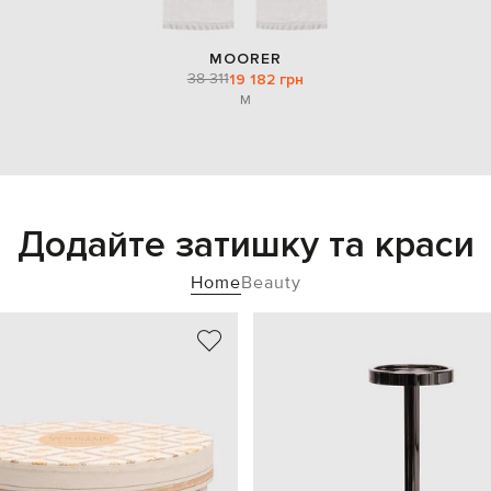
MOORER
38 311
19 182 грн
M
Додайте затишку та краси
Home
Beauty