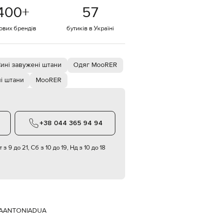
Italy
400
+
57
€
EUR
тових брендів
бутиків в Україні
Latvia
€
EUR
Lithuania
ині завужені штани
Одяг MooRER
€
і штани
MooRER
EUR
Luxembourg
€
EUR
Netherlands
+38 044 365 94 94
€
PLN
 з 9 до 21, Сб з 10 до 19, Нд з 10 до 18
Poland
zł
EUR
Portugal
€
EUR
Romania
A
ANTONIADUA
€