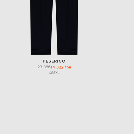
PESERICO
23 886
14 322 грн
XS
S
XL