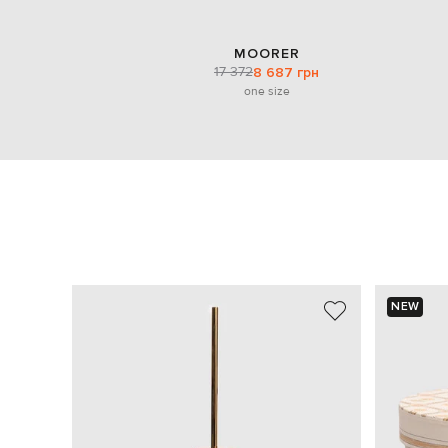
MOORER
17 372
8 687 грн
one size
NEW