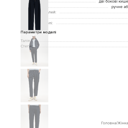
Кишені:
дві бокові кише
Догляд:
ручне аб
Підкладка деталей:
Зріст моделі:
Розмір на моделі:
Параметри моделі
Талія:
Стегна:
Головна
Жінк