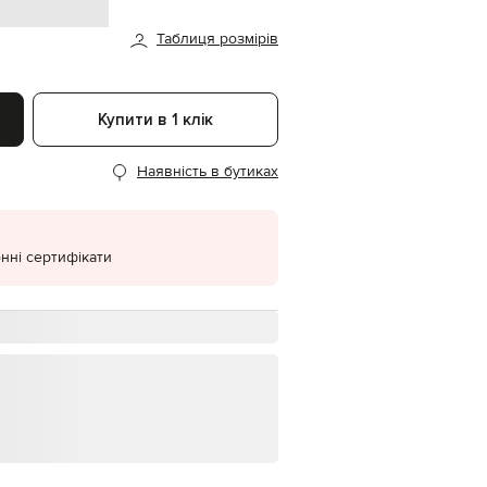
н
EUR
Таблиця розмірів
Denmark
€
EUR
Estonia
Купити в 1 клік
€
EUR
Наявність в бутиках
Finland
€
EUR
France
€
нні сертифікати
EUR
Germany
€
EUR
Greece
€
EUR
Hungary
€
EUR