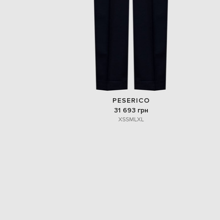
PESERICO
31 693 грн
XS
S
M
L
XL