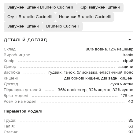
Завужені штани Brunello Cucinelli
Сірі завужені штани
Одяг Brunello Cucinelli
Новинки Brunello Cucinelli
Завужені штани
Brunello Cucinelli
ДЕТАЛІ Й ДОГЛЯД
Склад
88% вовна, 12% кашемір
Виробництво
Італія
Колір
сірий
Декор
защипи
Застібка
ґудзик, гачок, блискавка, еластичний пояс
Кишені
дві бокові кишені, дві задні кишені
Догляд
суха чистка
Підкладка деталей
36% поліестер, 32% ацетат, 32% купро
Зріст моделі
178 см
Розмір на моделі
40
Параметри моделі
Груди:
85
Талія:
63
Стегна:
92