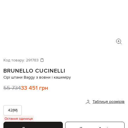
Код товару:
291783
BRUNELLO CUCINELLI
Сірі штани Baggy з вовни і кашеміру
55 734
33 451 грн
Таблиця розмірів
42(M)
Остання одиниця