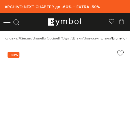
ARCHIVE: NEXT CHAPTER до -60% + EXTRA -50%
Головна
Жінкам
Brunello Cucinelli
Одяг
Штани
Завужені штани
Brunello C
- 39%