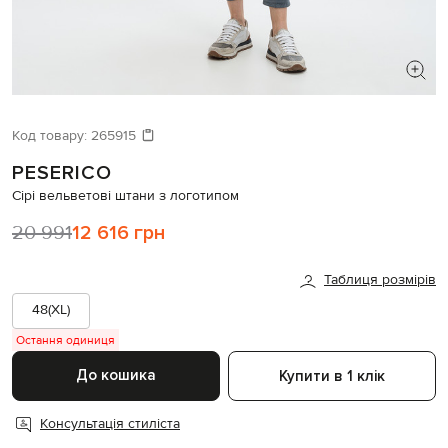
ШУКАЄТЕ НОВИЙ ОБРАЗ?
Давайте підберемо щось ще
Код товару:
265915
PESERICO
Схожі товари
Сірі вельветові штани з логотипом
20 991
12 616 грн
Таблиця розмірів
48(XL)
Остання одиниця
До кошика
Купити в 1 клік
Консультація стиліста