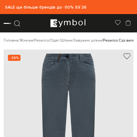
SALE ще більше брендів до -50% SS`26
Головна
Жінкам
Peserico
Одяг
Штани
Завужені штани
Peserico Сірі вель
- 39%