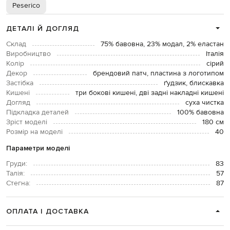
Peserico
ДЕТАЛІ Й ДОГЛЯД
Склад
75% бавовна, 23% модал, 2% еластан
Виробництво
Італія
Колір
сірий
Декор
брендовий патч, пластина з логотипом
Застібка
ґудзик, блискавка
Кишені
три бокові кишені, дві задні накладні кишені
Догляд
суха чистка
Підкладка деталей
100% бавовна
Зріст моделі
180 см
Розмір на моделі
40
Параметри моделі
Груди:
83
Талія:
57
Стегна:
87
ОПЛАТА І ДОСТАВКА