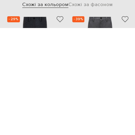
Схожі за кольором
Схожі за фасоном
- 29%
- 39%
KHAITE
SOFIE D`HOORE
63 954
33 606
44 773 грн
20 164 грн
S
XS
S