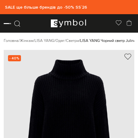
SALE ще більше брендів до -50% SS`26
Головна
Жінкам
LISA YANG
Одяг
Светри
LISA YANG Чорний светр Julina 
- 40%