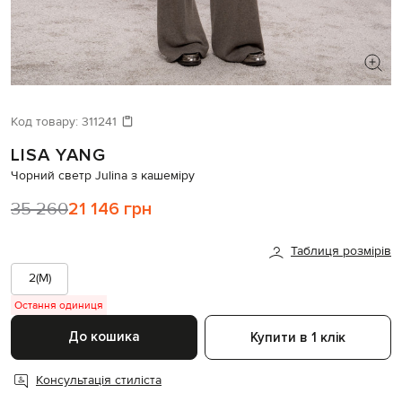
ШУКАЄТЕ НОВИЙ ОБРАЗ?
Давайте підберемо щось ще
Код товару:
311241
LISA YANG
Схожі товари
Чорний светр Julina з кашеміру
35 260
21 146 грн
Таблиця розмірів
2(M)
Остання одиниця
До кошика
Купити в 1 клік
Консультація стиліста