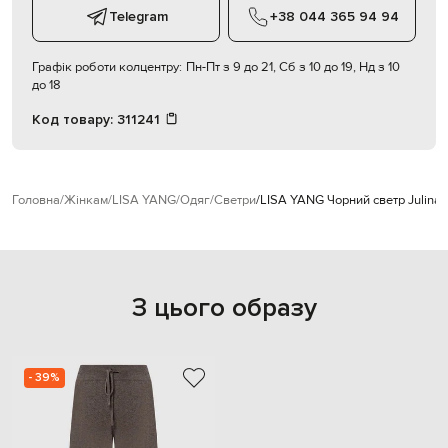
Telegram
+38 044 365 94 94
Графік роботи колцентру:
Пн-Пт з 9 до 21, Сб з 10 до 19, Нд з 10
до 18
Код товару:
311241
Головна
Жінкам
LISA YANG
Одяг
Светри
LISA YANG Чорний светр Julina 
З цього образу
- 39%