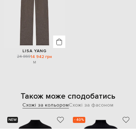
LISA YANG
24 869
14 942 грн
M
Також може сподобатись
Схожі за кольором
Схожі за фасоном
NEW
- 40%