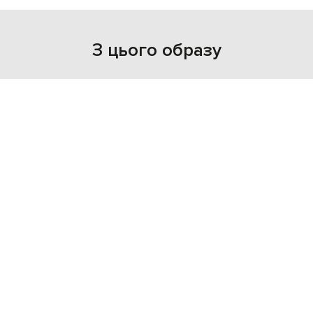
З цього образу
NEW
- 39%
MISBHV
10 393
6 257 грн
S