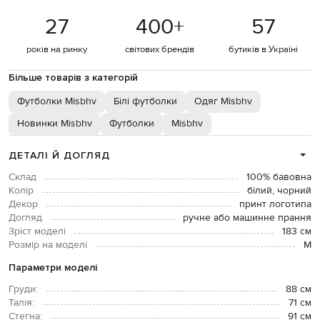
27
400
+
57
років на ринку
світових брендів
бутиків в Україні
Більше товарів з категорій
Футболки Misbhv
Білі футболки
Одяг Misbhv
Новинки Misbhv
Футболки
Misbhv
ДЕТАЛІ Й ДОГЛЯД
Склад
100% бавовна
Колір
білий, чорний
Декор
принт логотипа
Догляд
ручне або машинне прання
Зріст моделі
183 см
Розмір на моделі
М
Параметри моделі
Груди:
88 см
Талія:
71 см
Стегна:
91 см