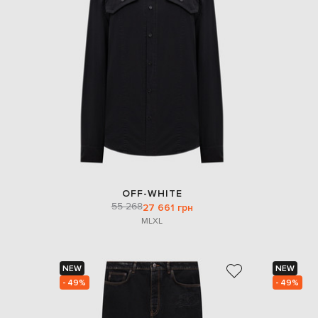
OFF-WHITE
55 268
27 661 грн
M
L
XL
NEW
NEW
- 49%
- 49%