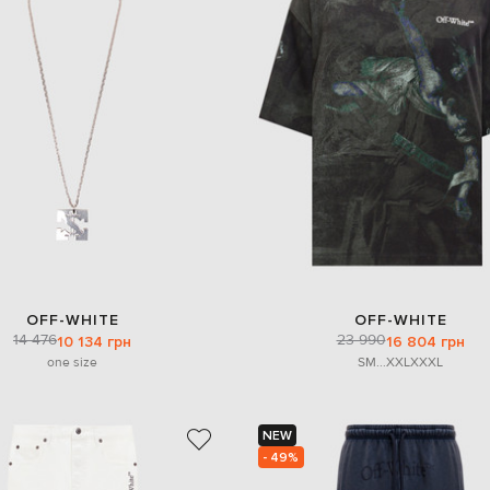
OFF-WHITE
OFF-WHITE
14 476
23 990
10 134 грн
16 804 грн
one size
S
M
...
XXL
XXXL
NEW
- 49%