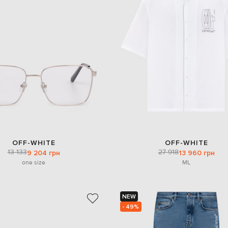
OFF-WHITE
OFF-WHITE
13 133
27 918
9 204 грн
13 960 грн
one size
M
L
NEW
- 49%