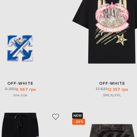
OFF-WHITE
OFF-WHITE
9 359
17 631
6 567 грн
12 357 грн
one size
S
M
L
XL
XXL
NEW
- 29%