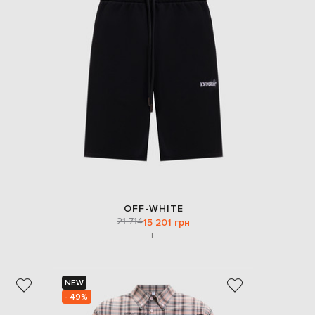
OFF-WHITE
21 714
15 201 грн
L
NEW
- 49%