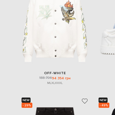
OFF-WHITE
188 706
94 354 грн
M
L
XL
XXXL
NEW
NEW
- 29%
- 49%