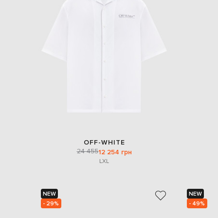
OFF-WHITE
24 455
12 254 грн
L
XL
NEW
NEW
- 29%
- 49%