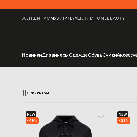
ЖЕНЩИНАМ
МУЖЧИНАМ
ДЕТЯМ
HOME
BEAUTY
Новинки
Дизайнеры
Одежда
Обувь
Сумки
Аксессу
Фильтры
NEW
NEW
- 49%
- 29%