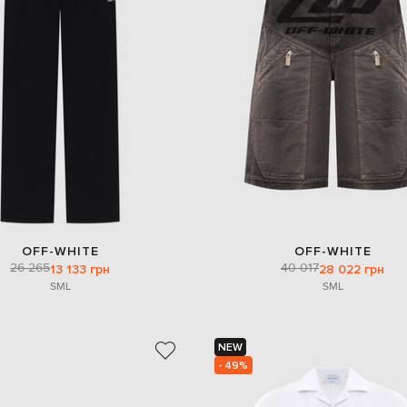
OFF-WHITE
OFF-WHITE
26 265
40 017
13 133 грн
28 022 грн
S
M
L
S
M
L
NEW
- 49%