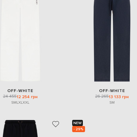
OFF-WHITE
OFF-WHITE
24 455
26 265
12 254 грн
13 133 грн
S
M
L
XL
XXL
S
M
NEW
- 29%