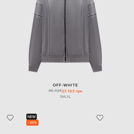
OFF-WHITE
46 324
23 163 грн
S
M
L
XL
NEW
- 30%