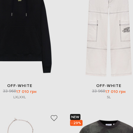
OFF-WHITE
OFF-WHITE
33 968
33 968
17 010 грн
17 010 грн
L
XL
XXL
S
L
NEW
- 29%