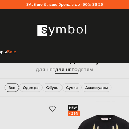
SALE ще більше брендів до -50% SS`26
Главная
Sale мужчинам
Off-White
ары
Sale
Off-White sale для мужчин
ДЛЯ НЕЁ
ДЛЯ НЕГО
ДЕТЯМ
Все
Одежда
Обувь
Сумки
Аксессуары
NEW
- 29%