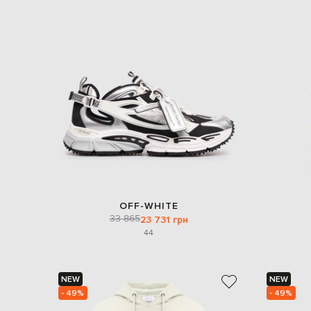
OFF-WHITE
33 865
23 731 грн
44
NEW
NEW
- 49%
- 49%