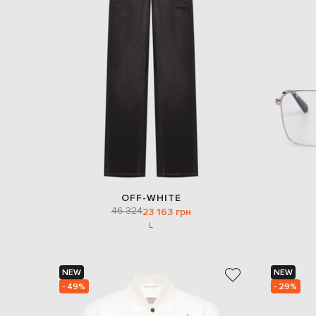
OFF-WHITE
46 324
23 163 грн
L
NEW
NEW
- 49%
- 29%