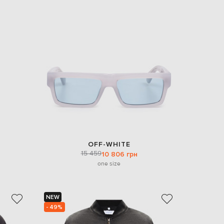
OFF-WHITE
15 459
10 806 грн
one size
NEW
- 49%