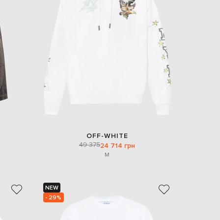
Italy
€
EUR
Latvia
€
EUR
Lithuania
€
EUR
Luxembourg
€
EUR
Netherlands
€
OFF-WHITE
PLN
49 375
24 714 грн
Poland
zł
M
EUR
Portugal
€
NEW
- 29%
EUR
Romania
€