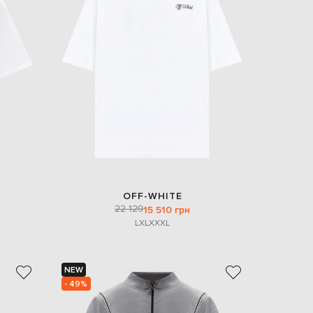
EUR
Slovakia
€
EUR
Slovenia
€
EUR
Spain
€
EUR
Sweden
€
UAH
Ukraine
₴
OFF-WHITE
22 129
15 510 грн
EUR
L
XL
XXXL
Other
€
NEW
- 49%