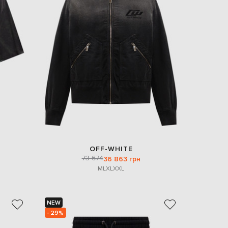
OFF-WHITE
73 674
36 863 грн
M
L
XL
XXL
NEW
- 29%