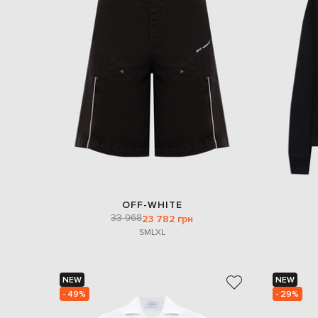
OFF-WHITE
33 968
23 782 грн
S
M
L
XL
NEW
NEW
- 49%
- 29%