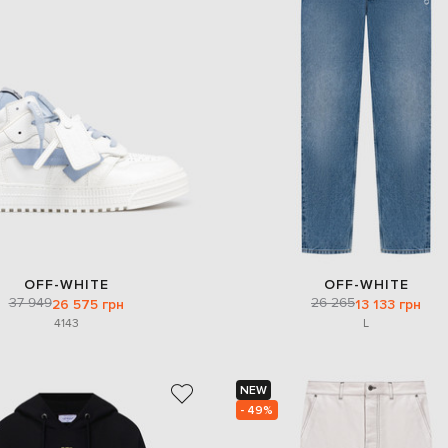
OFF-WHITE
OFF-WHITE
37 949
26 265
26 575 грн
13 133 грн
41
43
L
NEW
- 49%