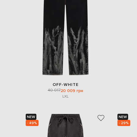
OFF-WHITE
40 017
20 009 грн
L
XL
NEW
NEW
- 49%
- 29%