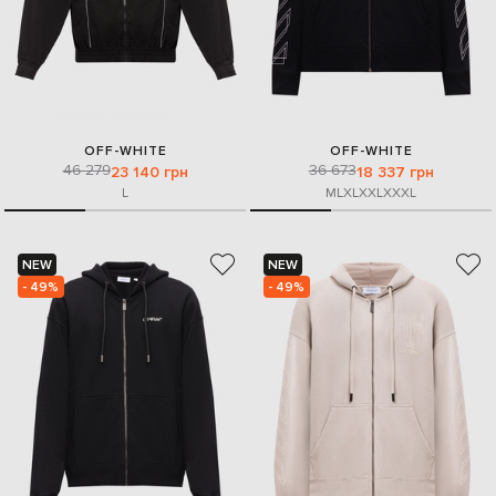
OFF-WHITE
OFF-WHITE
46 279
36 673
23 140 грн
18 337 грн
L
M
L
XL
XXL
XXXL
NEW
NEW
- 49%
- 49%