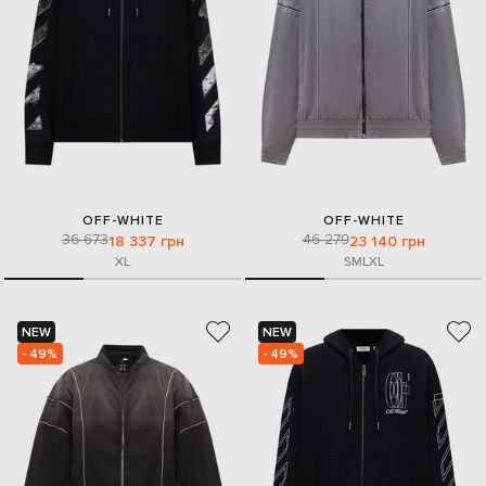
OFF-WHITE
OFF-WHITE
36 673
46 279
18 337 грн
23 140 грн
XL
S
M
L
XL
NEW
NEW
- 49%
- 49%