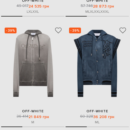
OFF-WHITE
OFF-WHITE
49 017
57 746
24 535 грн
28 873 грн
L
XL
XXL
M
L
XL
XXL
XXXL
- 39%
- 39%
OFF-WHITE
OFF-WHITE
36 414
60 328
21 849 грн
36 208 грн
M
M
L