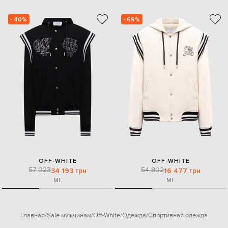
- 40%
- 69%
OFF-WHITE
OFF-WHITE
57 023
54 802
34 193 грн
16 477 грн
M
L
M
L
Главная
Sale мужчинам
Off-White
Одежда
Спортивная одежда