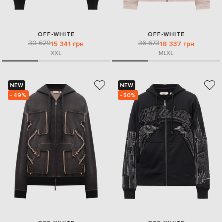
OFF-WHITE
OFF-WHITE
30 629
36 673
15 341 грн
18 337 грн
XXL
M
L
XL
NEW
NEW
- 49%
- 50%