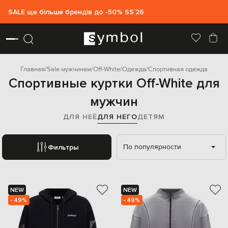
SALE ще більше брендів до -50% SS`26
Главная
Sale мужчинам
Off-White
Одежда
Спортивная одежда
Спортивные куртки Off-White для
мужчин
ДЛЯ НЕЁ
ДЛЯ НЕГО
ДЕТЯМ
По популярности
Фильтры
NEW
NEW
- 49%
- 49%